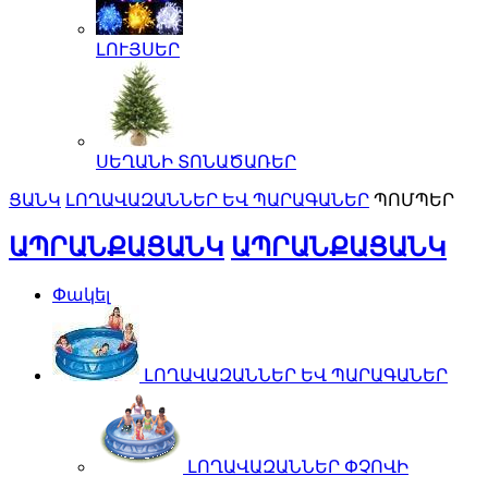
ԼՈՒՅՍԵՐ
ՍԵՂԱՆԻ ՏՈՆԱԾԱՌԵՐ
ՑԱՆԿ
ԼՈՂԱՎԱԶԱՆՆԵՐ ԵՎ ՊԱՐԱԳԱՆԵՐ
ՊՈՄՊԵՐ
ԱՊՐԱՆՔԱՑԱՆԿ
ԱՊՐԱՆՔԱՑԱՆԿ
Փակել
ԼՈՂԱՎԱԶԱՆՆԵՐ ԵՎ ՊԱՐԱԳԱՆԵՐ
ԼՈՂԱՎԱԶԱՆՆԵՐ ՓՉՈՎԻ