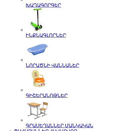
ԽԱՂԱԳՈՐԳԵՐ
ԻՆՔՆԱԳԼՈՐՆԵՐ
ՆՈՐԱԾՆԻ ՎԱՆՆԱՆԵՐ
ԳԻՇԵՐԱՆՈԹՆԵՐ
ԳՐԱՍԵՂԱՆՆԵՐ ՄԱՆԿԱԿԱՆ