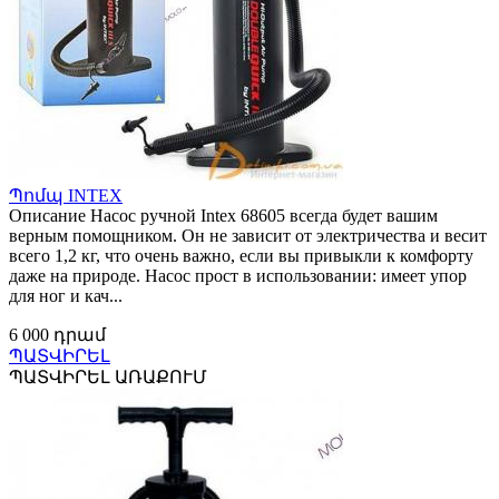
Պոմպ INTEX
Описание Насос ручной Intex 68605 всегда будет вашим
верным помощником. Он не зависит от электричества и весит
всего 1,2 кг, что очень важно, если вы привыкли к комфорту
даже на природе. Насос прост в использовании: имеет упор
для ног и кач...
6 000 դրամ
ՊԱՏՎԻՐԵԼ
ՊԱՏՎԻՐԵԼ ԱՌԱՔՈՒՄ