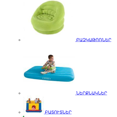
ԲԱԶԿԱԹՈՌՆԵՐ
ՆԵՐՔՆԱԿՆԵՐ
ԲԱՏՈՒՏՆԵՐ