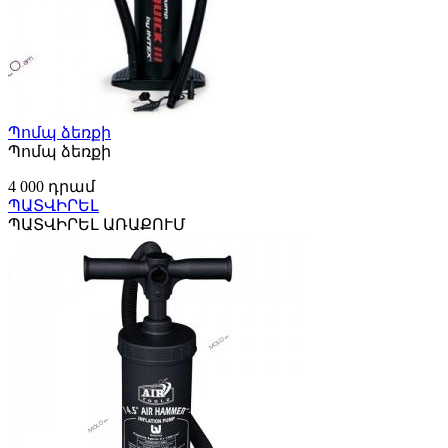
Պոմպ ձեռքի
Պոմպ ձեռքի
4 000 դրամ
ՊԱՏՎԻՐԵԼ
ՊԱՏՎԻՐԵԼ ԱՌԱՔՈՒՄ