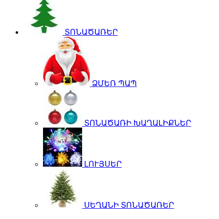
ՏՈՆԱԾԱՌԵՐ
ՁՄԵՌ ՊԱՊ
ՏՈՆԱԾԱՌԻ ԽԱՂԱԼԻՔՆԵՐ
ԼՈՒՅՍԵՐ
ՍԵՂԱՆԻ ՏՈՆԱԾԱՌԵՐ