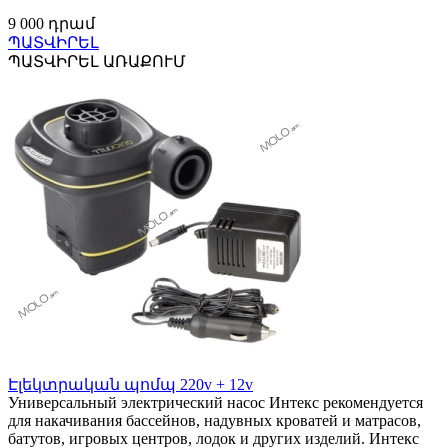
9 000 դրամ
ՊԱՏՎԻՐԵԼ
ՊԱՏՎԻՐԵԼ ԱՌԱՔՈՒՄ
Էլեկտրական պոմպ 220v + 12v
Универсальный электрический насос Интекс рекомендуется
для накачивания бассейнов, надувных кроватей и матрасов,
батутов, игровых центров, лодок и других изделий. Интекс