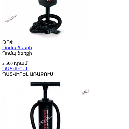
ԹՈՓ
Պոմպ ձեռքի
Պոմպ ձեռքի
2 500 դրամ
ՊԱՏՎԻՐԵԼ
ՊԱՏՎԻՐԵԼ ԱՌԱՔՈՒՄ