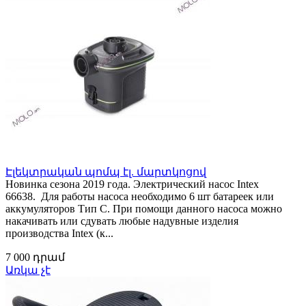
Էլեկտրական պոմպ էլ. մարտկոցով
Новинка сезона 2019 года. Электрический насос Intex
66638. Для работы насоса необходимо 6 шт батареек или
аккумуляторов Тип С. При помощи данного насоса можно
накачивать или сдувать любые надувные изделия
производства Intex (к...
7 000 դրամ
Առկա չէ