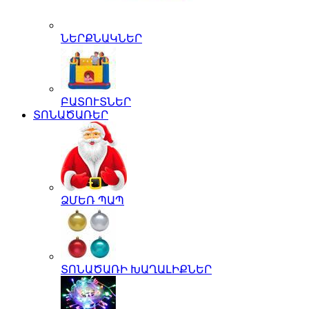
ՆԵՐՔՆԱԿՆԵՐ
ԲԱՏՈՒՏՆԵՐ
ՏՈՆԱԾԱՌԵՐ
ՁՄԵՌ ՊԱՊ
ՏՈՆԱԾԱՌԻ ԽԱՂԱԼԻՔՆԵՐ