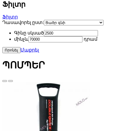
Ֆիլտր
Ֆիլտր
Դասավորել ըստ:
Գինը սկսած
մինչև
դրամ
Մաքրել
ՊՈՄՊԵՐ