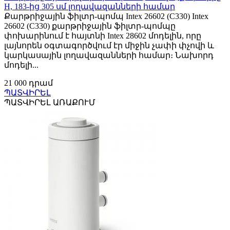
H, 183-ից 305 սմ լողավազանների համար
Քարթրիջային ֆիլտր-պոմպ Intex 26602 (C330) Intex
26602 (C330) քարթրիջային ֆիլտր-պոմպը
փոխարինում է հայտնի Intex 28602 մոդելին, որը
լայնորեն օգտագործվում էր միջին չափի փչովի և
կարկասային լողավազանների համար։ Նախորդ
մոդելի...
21 000 դրամ
ՊԱՏՎԻՐԵԼ
ՊԱՏՎԻՐԵԼ ԱՌԱՔՈՒՄ