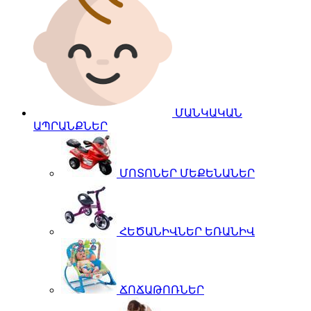
ՄԱՆԿԱԿԱՆ
ԱՊՐԱՆՔՆԵՐ
ՄՈՏՈՆԵՐ ՄԵՔԵՆԱՆԵՐ
ՀԵԾԱՆԻՎՆԵՐ ԵՌԱՆԻՎ
ՃՈՃԱԹՈՌՆԵՐ