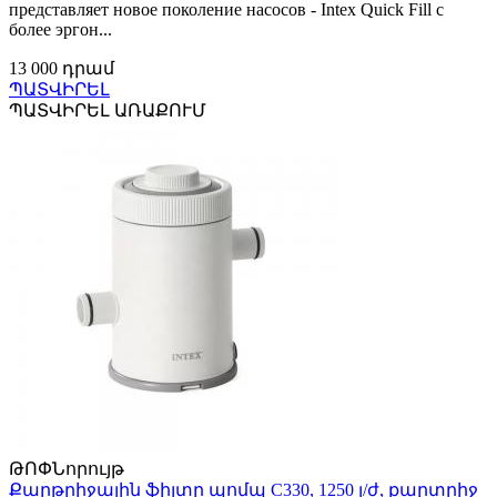
представляет новое поколение насосов - Intex Quick Fill с
более эргон...
13 000 դրամ
ՊԱՏՎԻՐԵԼ
ՊԱՏՎԻՐԵԼ ԱՌԱՔՈՒՄ
ԹՈՓ
Նորույթ
Քարթրիջային ֆիլտր պոմպ C330, 1250 լ/ժ, քարտրիջ