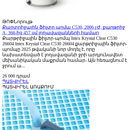
ԹՈՓ
Նորույթ
Քարտրիջային ֆիլտր պոմպ C530, 2006 լ/ժ, քարթրիջ
A, 366-ից 457 սմ լողավազանների համար
Քարթրիջային ֆիլտր-պոմպ Intex Krystal Clear C530
26604 Intex Krystal Clear C530 26604 քարթրիջային ֆիլտր-
պոմպը 2025 թվականի նոր մոդել է, որը
նախատեսված է լողավազանի ջրի արդյունավետ
մեխանիկական մաքրման համար։ Այն հեռացնում է
ջրում ա...
26 000 դրամ
ՊԱՏՎԻՐԵԼ
ՊԱՏՎԻՐԵԼ ԱՌԱՔՈՒՄ