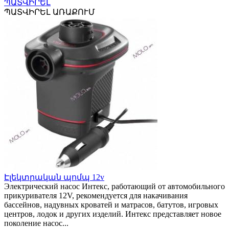
ՊԱՏՎԻՐԵԼ
ՊԱՏՎԻՐԵԼ ԱՌԱՔՈՒՄ
Էլեկտրական պոմպ 12v
Электрический насос Интекс, работающий от автомобильного
прикуривателя 12V, рекомендуется для накачивания
бассейнов, надувных кроватей и матрасов, батутов, игровых
центров, лодок и других изделий. Интекс представляет новое
поколение насос...