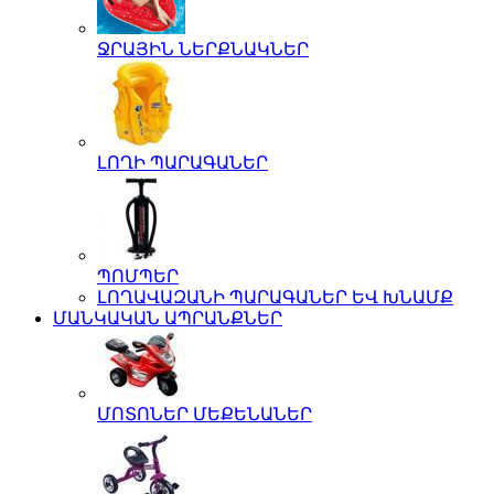
ՋՐԱՅԻՆ ՆԵՐՔՆԱԿՆԵՐ
ԼՈՂԻ ՊԱՐԱԳԱՆԵՐ
ՊՈՄՊԵՐ
ԼՈՂԱՎԱԶԱՆԻ ՊԱՐԱԳԱՆԵՐ ԵՎ ԽՆԱՄՔ
ՄԱՆԿԱԿԱՆ ԱՊՐԱՆՔՆԵՐ
ՄՈՏՈՆԵՐ ՄԵՔԵՆԱՆԵՐ