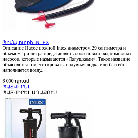
Պոմպ ոտքի INTEX
Описание Насос ножной Intex диаметром 29 сантиметра и
объемом три литра представляет собой новый ряд помповых
насосов, которые называются «Лягушками». Такое название
объясняется тем, что кровать, надувная лодка или бассейн
наполняется возду...
6 000 դրամ
ՊԱՏՎԻՐԵԼ
ՊԱՏՎԻՐԵԼ ԱՌԱՔՈՒՄ