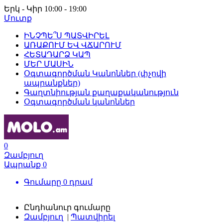
Երկ - Կիր 10:00 - 19:00
Մուտք
ԻՆՉՊԵ՞Ս ՊԱՏՎԻՐԵԼ
ԱՌԱՔՈՒՄ ԵՎ ՎՃԱՐՈՒՄ
ՀԵՏԱԴԱՐՁ ԿԱՊ
ՄԵՐ ՄԱՍԻՆ
Օգտագործման Կանոններ (փչովի
ապրանքներ)
Գաղտնիության քաղաքականություն
Օգտագործման կանոններ
0
Զամբյուղ
Ապրանք
0
Գումարը
0
դրամ
Ընդհանուր գումարը
Զամբյուղ
|
Պատվիրել