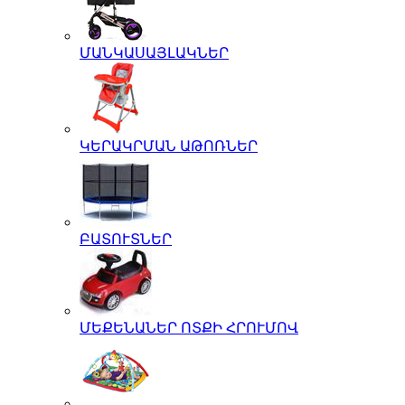
ՄԱՆԿԱՍԱՅԼԱԿՆԵՐ
ԿԵՐԱԿՐՄԱՆ ԱԹՈՌՆԵՐ
ԲԱՏՈՒՏՆԵՐ
ՄԵՔԵՆԱՆԵՐ ՈՏՔԻ ՀՐՈՒՄՈՎ