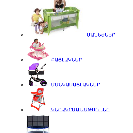
ՄԱՆԵԺՆԵՐ
ՔԱՅԼԱԿՆԵՐ
ՄԱՆԿԱՍԱՅԼԱԿՆԵՐ
ԿԵՐԱԿՐՄԱՆ ԱԹՈՌՆԵՐ