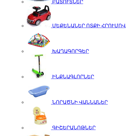
ԲԱՏՈՒՏՆԵՐ
ՄԵՔԵՆԱՆԵՐ ՈՏՔԻ ՀՐՈՒՄՈՎ
ԽԱՂԱԳՈՐԳԵՐ
ԻՆՔՆԱԳԼՈՐՆԵՐ
ՆՈՐԱԾՆԻ ՎԱՆՆԱՆԵՐ
ԳԻՇԵՐԱՆՈԹՆԵՐ