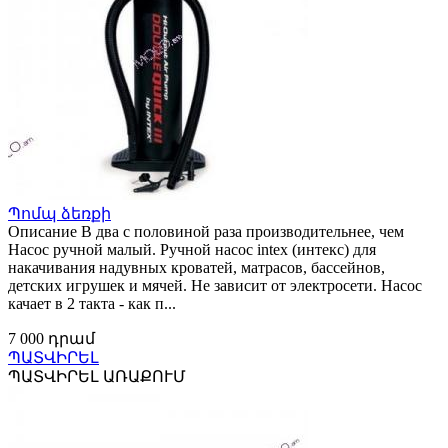
Պոմպ ձեռքի
Описание В два с половиной раза производительнее, чем
Насос ручной малый. Ручной насос intex (интекс) для
накачивания надувных кроватей, матрасов, бассейнов,
детских игрушек и мячей. Не зависит от электросети. Насос
качает в 2 такта - как п...
7 000 դրամ
ՊԱՏՎԻՐԵԼ
ՊԱՏՎԻՐԵԼ ԱՌԱՔՈՒՄ