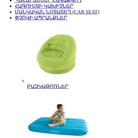
ՊԱՀԱՐԱՆՆԵՐ ՀԱՎԱՔՎՈՂ
ՀԱԳՈՒՍՏԻ ԿԱԽԻՉՆԵՐ
ՄԱՆԿԱԿԱՆ ՆՍՏԱՏԵՂ (CAR SEAT)
ՓՉՈՎԻ ԱՊՐԱՆՔՆԵՐ
ԲԱԶԿԱԹՈՌՆԵՐ