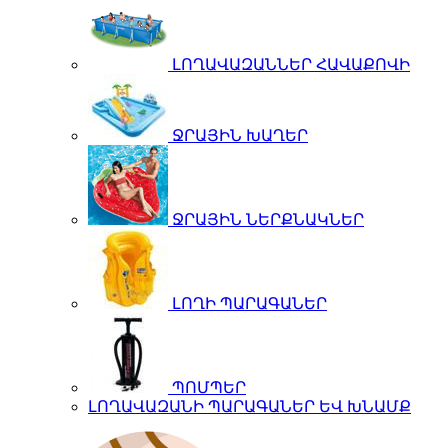
ԼՈՂԱՎԱԶԱՆՆԵՐ ՀԱՎԱՔՈՎԻ
ՋՐԱՅԻՆ ԽԱՂԵՐ
ՋՐԱՅԻՆ ՆԵՐՔՆԱԿՆԵՐ
ԼՈՂԻ ՊԱՐԱԳԱՆԵՐ
ՊՈՄՊԵՐ
ԼՈՂԱՎԱԶԱՆԻ ՊԱՐԱԳԱՆԵՐ ԵՎ ԽՆԱՄՔ