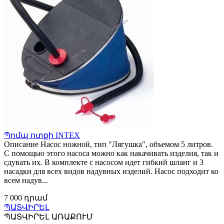
Պոմպ ոտքի INTEX
Описание Насос ножной, тип "Лягушка", объемом 5 литров.
С помощью этого насоса можно как накачивать изделия, так и
сдувать их. В комплекте с насосом идет гибкий шланг и 3
насадки для всех видов надувных изделий. Насос подходит ко
всем надув...
7 000 դրամ
ՊԱՏՎԻՐԵԼ
ՊԱՏՎԻՐԵԼ ԱՌԱՔՈՒՄ