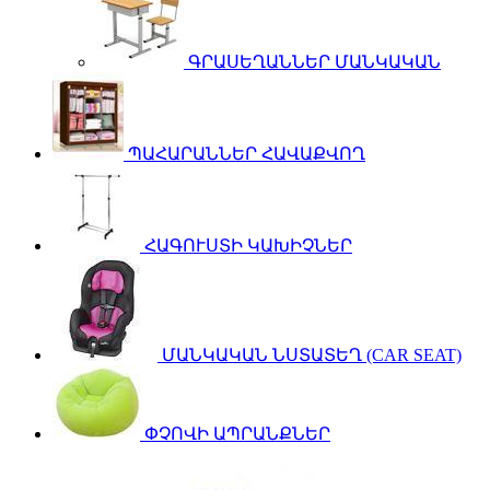
ԳՐԱՍԵՂԱՆՆԵՐ ՄԱՆԿԱԿԱՆ
ՊԱՀԱՐԱՆՆԵՐ ՀԱՎԱՔՎՈՂ
ՀԱԳՈՒՍՏԻ ԿԱԽԻՉՆԵՐ
ՄԱՆԿԱԿԱՆ ՆՍՏԱՏԵՂ (CAR SEAT)
ՓՉՈՎԻ ԱՊՐԱՆՔՆԵՐ