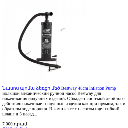
Նասոս պոմպ ձեռքի մեծ Bestway 48cm Inflation Pump
Большой механический ручной насос Bestway для
накачивания надувных изделий. Обладает системой двойного
действия: накачивает надувные изделия как при прямом, так и
обратном ходе поршня. В комплекте с насосом идет гибкий
шланг и 3 насад...
7 000 դրամ