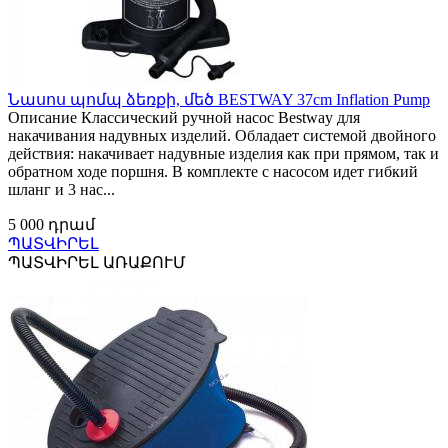
Նասոս պոմպ ձեռքի, մեծ BESTWAY 37cm Inflation Pump
Описание Классический ручной насос Bestway для
накачивания надувных изделий. Обладает системой двойного
действия: накачивает надувные изделия как при прямом, так и
обратном ходе поршня. В комплекте с насосом идет гибкий
шланг и 3 нас...
5 000 դրամ
ՊԱՏՎԻՐԵԼ
ՊԱՏՎԻՐԵԼ ԱՌԱՔՈՒՄ