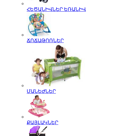
ՀԵԾԱՆԻՎՆԵՐ ԵՌԱՆԻՎ
ՃՈՃԱԹՈՌՆԵՐ
ՄԱՆԵԺՆԵՐ
ՔԱՅԼԱԿՆԵՐ