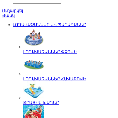
Ուղարկել
Ցանկ
ԼՈՂԱՎԱԶԱՆՆԵՐ ԵՎ ՊԱՐԱԳԱՆԵՐ
ԼՈՂԱՎԱԶԱՆՆԵՐ ՓՉՈՎԻ
ԼՈՂԱՎԱԶԱՆՆԵՐ ՀԱՎԱՔՈՎԻ
ՋՐԱՅԻՆ ԽԱՂԵՐ