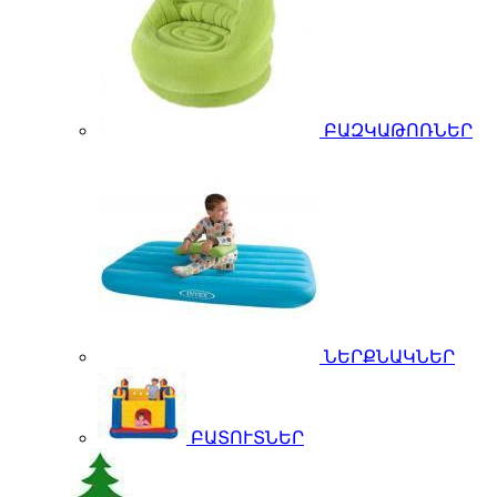
ԲԱԶԿԱԹՈՌՆԵՐ
ՆԵՐՔՆԱԿՆԵՐ
ԲԱՏՈՒՏՆԵՐ