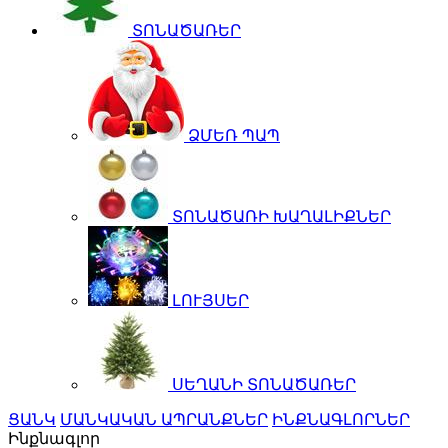
ՏՈՆԱԾԱՌԵՐ
ՁՄԵՌ ՊԱՊ
ՏՈՆԱԾԱՌԻ ԽԱՂԱԼԻՔՆԵՐ
ԼՈՒՅՍԵՐ
ՍԵՂԱՆԻ ՏՈՆԱԾԱՌԵՐ
ՑԱՆԿ
ՄԱՆԿԱԿԱՆ ԱՊՐԱՆՔՆԵՐ
ԻՆՔՆԱԳԼՈՐՆԵՐ
Ինքնագլոր