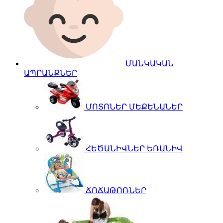
ՄԱՆԿԱԿԱՆ
ԱՊՐԱՆՔՆԵՐ
ՄՈՏՈՆԵՐ ՄԵՔԵՆԱՆԵՐ
ՀԵԾԱՆԻՎՆԵՐ ԵՌԱՆԻՎ
ՃՈՃԱԹՈՌՆԵՐ