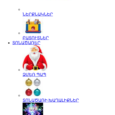
ՆԵՐՔՆԱԿՆԵՐ
ԲԱՏՈՒՏՆԵՐ
ՏՈՆԱԾԱՌԵՐ
ՁՄԵՌ ՊԱՊ
ՏՈՆԱԾԱՌԻ ԽԱՂԱԼԻՔՆԵՐ