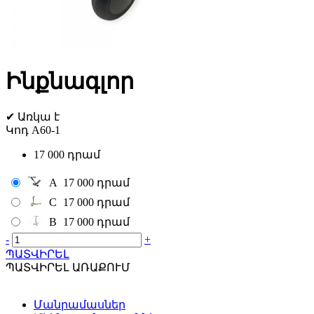
Ինքնագլոր
✔
Առկա է
Կոդ
A60-1
17 000 դրամ
A
17 000 դրամ
C
17 000 դրամ
B
17 000 դրամ
-
+
ՊԱՏՎԻՐԵԼ
ՊԱՏՎԻՐԵԼ ԱՌԱՔՈՒՄ
Մանրամասներ