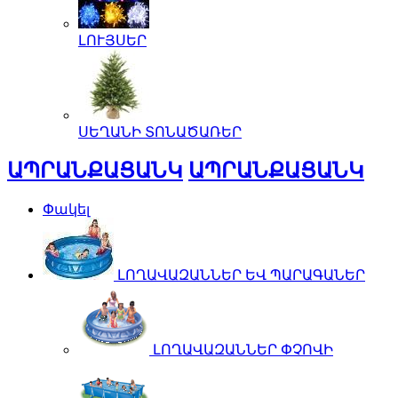
ԼՈՒՅՍԵՐ
ՍԵՂԱՆԻ ՏՈՆԱԾԱՌԵՐ
ԱՊՐԱՆՔԱՑԱՆԿ
ԱՊՐԱՆՔԱՑԱՆԿ
Փակել
ԼՈՂԱՎԱԶԱՆՆԵՐ ԵՎ ՊԱՐԱԳԱՆԵՐ
ԼՈՂԱՎԱԶԱՆՆԵՐ ՓՉՈՎԻ