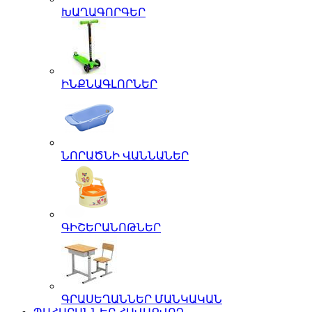
ԽԱՂԱԳՈՐԳԵՐ
ԻՆՔՆԱԳԼՈՐՆԵՐ
ՆՈՐԱԾՆԻ ՎԱՆՆԱՆԵՐ
ԳԻՇԵՐԱՆՈԹՆԵՐ
ԳՐԱՍԵՂԱՆՆԵՐ ՄԱՆԿԱԿԱՆ