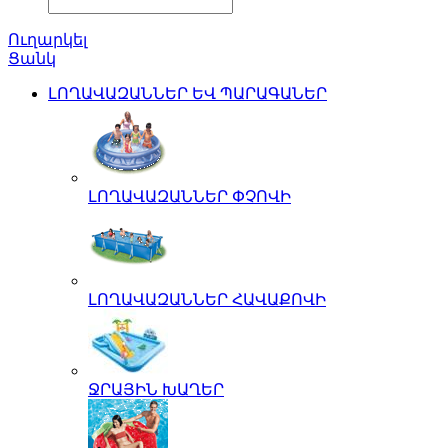
Ուղարկել
Ցանկ
ԼՈՂԱՎԱԶԱՆՆԵՐ ԵՎ ՊԱՐԱԳԱՆԵՐ
ԼՈՂԱՎԱԶԱՆՆԵՐ ՓՉՈՎԻ
ԼՈՂԱՎԱԶԱՆՆԵՐ ՀԱՎԱՔՈՎԻ
ՋՐԱՅԻՆ ԽԱՂԵՐ