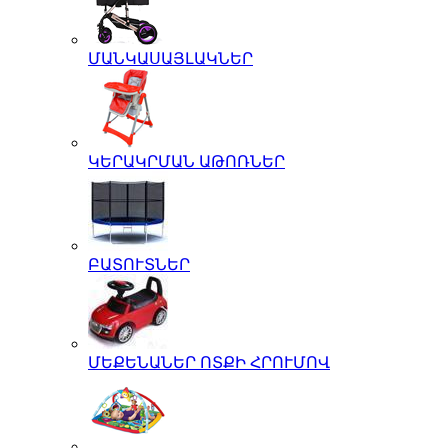
ՄԱՆԿԱՍԱՅԼԱԿՆԵՐ
ԿԵՐԱԿՐՄԱՆ ԱԹՈՌՆԵՐ
ԲԱՏՈՒՏՆԵՐ
ՄԵՔԵՆԱՆԵՐ ՈՏՔԻ ՀՐՈՒՄՈՎ