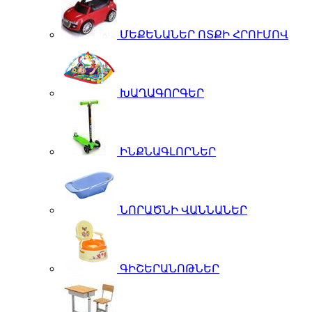
ՄԵՔԵՆԱՆԵՐ ՈՏՔԻ ՀՐՈՒՄՈՎ
ԽԱՂԱԳՈՐԳԵՐ
ԻՆՔՆԱԳԼՈՐՆԵՐ
ՆՈՐԱԾՆԻ ՎԱՆՆԱՆԵՐ
ԳԻՇԵՐԱՆՈԹՆԵՐ