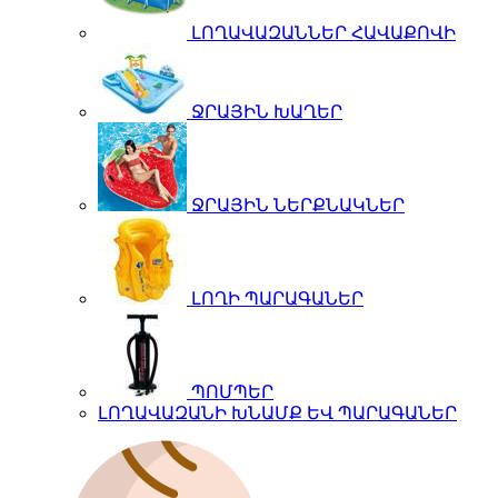
ԼՈՂԱՎԱԶԱՆՆԵՐ ՀԱՎԱՔՈՎԻ
ՋՐԱՅԻՆ ԽԱՂԵՐ
ՋՐԱՅԻՆ ՆԵՐՔՆԱԿՆԵՐ
ԼՈՂԻ ՊԱՐԱԳԱՆԵՐ
ՊՈՄՊԵՐ
ԼՈՂԱՎԱԶԱՆԻ ԽՆԱՄՔ ԵՎ ՊԱՐԱԳԱՆԵՐ