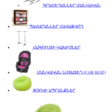
ԳՐԱՍԵՂԱՆՆԵՐ ՄԱՆԿԱԿԱՆ
ՊԱՀԱՐԱՆՆԵՐ ՀԱՎԱՔՎՈՂ
ՀԱԳՈՒՍՏԻ ԿԱԽԻՉՆԵՐ
ՄԱՆԿԱԿԱՆ ՆՍՏԱՏԵՂ (CAR SEAT)
ՓՉՈՎԻ ԱՊՐԱՆՔՆԵՐ