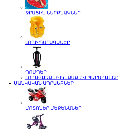
ՋՐԱՅԻՆ ՆԵՐՔՆԱԿՆԵՐ
ԼՈՂԻ ՊԱՐԱԳԱՆԵՐ
ՊՈՄՊԵՐ
ԼՈՂԱՎԱԶԱՆԻ ԽՆԱՄՔ ԵՎ ՊԱՐԱԳԱՆԵՐ
ՄԱՆԿԱԿԱՆ ԱՊՐԱՆՔՆԵՐ
ՄՈՏՈՆԵՐ ՄԵՔԵՆԱՆԵՐ