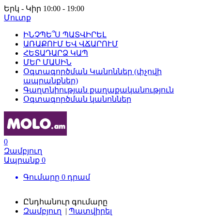
Երկ - Կիր 10:00 - 19:00
Մուտք
ԻՆՉՊԵ՞Ս ՊԱՏՎԻՐԵԼ
ԱՌԱՔՈՒՄ ԵՎ ՎՃԱՐՈՒՄ
ՀԵՏԱԴԱՐՁ ԿԱՊ
ՄԵՐ ՄԱՍԻՆ
Օգտագործման Կանոններ (փչովի
ապրանքներ)
Գաղտնիության քաղաքականություն
Օգտագործման կանոններ
0
Զամբյուղ
Ապրանք
0
Գումարը
0
դրամ
Ընդհանուր գումարը
Զամբյուղ
|
Պատվիրել