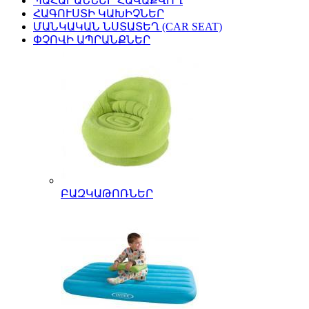
ՊԱՀԱՐԱՆՆԵՐ ՀԱՎԱՔՎՈՂ
ՀԱԳՈՒՍՏԻ ԿԱԽԻՉՆԵՐ
ՄԱՆԿԱԿԱՆ ՆՍՏԱՏԵՂ (CAR SEAT)
ՓՉՈՎԻ ԱՊՐԱՆՔՆԵՐ
ԲԱԶԿԱԹՈՌՆԵՐ