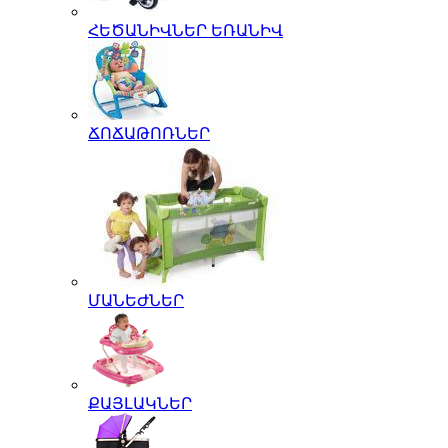
ՀԵԾԱՆԻՎՆԵՐ ԵՌԱՆԻՎ
ՃՈՃԱԹՈՌՆԵՐ
ՄԱՆԵԺՆԵՐ
ՔԱՅԼԱԿՆԵՐ