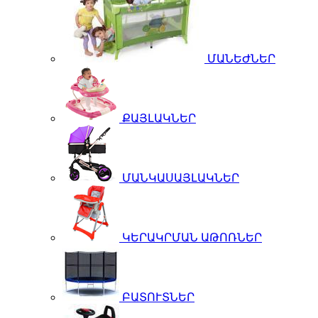
ՄԱՆԵԺՆԵՐ
ՔԱՅԼԱԿՆԵՐ
ՄԱՆԿԱՍԱՅԼԱԿՆԵՐ
ԿԵՐԱԿՐՄԱՆ ԱԹՈՌՆԵՐ
ԲԱՏՈՒՏՆԵՐ