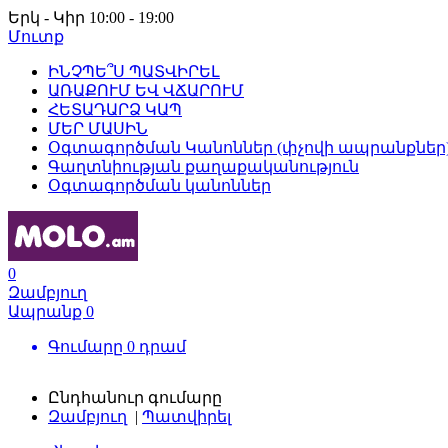
Երկ - Կիր 10:00 - 19:00
Մուտք
ԻՆՉՊԵ՞Ս ՊԱՏՎԻՐԵԼ
ԱՌԱՔՈՒՄ ԵՎ ՎՃԱՐՈՒՄ
ՀԵՏԱԴԱՐՁ ԿԱՊ
ՄԵՐ ՄԱՍԻՆ
Օգտագործման Կանոններ (փչովի ապրանքներ
Գաղտնիության քաղաքականություն
Օգտագործման կանոններ
0
Զամբյուղ
Ապրանք
0
Գումարը
0
դրամ
Ընդհանուր գումարը
Զամբյուղ
|
Պատվիրել