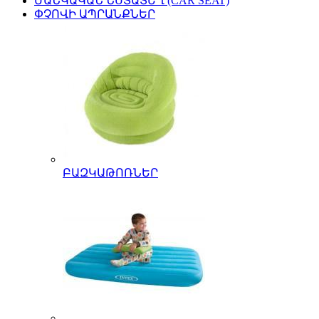
ՄԱՆԿԱԿԱՆ ՆՍՏԱՏԵՂ (CAR SEAT)
ՓՉՈՎԻ ԱՊՐԱՆՔՆԵՐ
ԲԱԶԿԱԹՈՌՆԵՐ