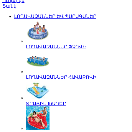
Ուղարկել
Ցանկ
ԼՈՂԱՎԱԶԱՆՆԵՐ ԵՎ ՊԱՐԱԳԱՆԵՐ
ԼՈՂԱՎԱԶԱՆՆԵՐ ՓՉՈՎԻ
ԼՈՂԱՎԱԶԱՆՆԵՐ ՀԱՎԱՔՈՎԻ
ՋՐԱՅԻՆ ԽԱՂԵՐ