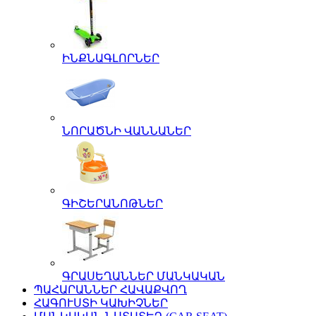
ԻՆՔՆԱԳԼՈՐՆԵՐ
ՆՈՐԱԾՆԻ ՎԱՆՆԱՆԵՐ
ԳԻՇԵՐԱՆՈԹՆԵՐ
ԳՐԱՍԵՂԱՆՆԵՐ ՄԱՆԿԱԿԱՆ
ՊԱՀԱՐԱՆՆԵՐ ՀԱՎԱՔՎՈՂ
ՀԱԳՈՒՍՏԻ ԿԱԽԻՉՆԵՐ