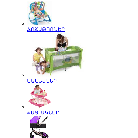
ՃՈՃԱԹՈՌՆԵՐ
ՄԱՆԵԺՆԵՐ
ՔԱՅԼԱԿՆԵՐ