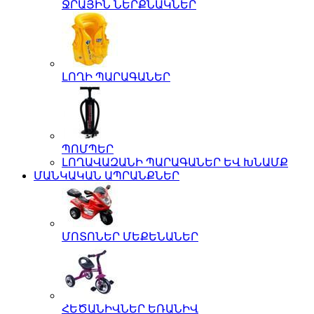
ՋՐԱՅԻՆ ՆԵՐՔՆԱԿՆԵՐ
ԼՈՂԻ ՊԱՐԱԳԱՆԵՐ
ՊՈՄՊԵՐ
ԼՈՂԱՎԱԶԱՆԻ ՊԱՐԱԳԱՆԵՐ ԵՎ ԽՆԱՄՔ
ՄԱՆԿԱԿԱՆ ԱՊՐԱՆՔՆԵՐ
ՄՈՏՈՆԵՐ ՄԵՔԵՆԱՆԵՐ
ՀԵԾԱՆԻՎՆԵՐ ԵՌԱՆԻՎ