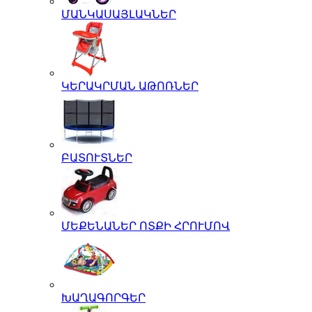
ՄԱՆԿԱՍԱՅԼԱԿՆԵՐ
ԿԵՐԱԿՐՄԱՆ ԱԹՈՌՆԵՐ
ԲԱՏՈՒՏՆԵՐ
ՄԵՔԵՆԱՆԵՐ ՈՏՔԻ ՀՐՈՒՄՈՎ
ԽԱՂԱԳՈՐԳԵՐ