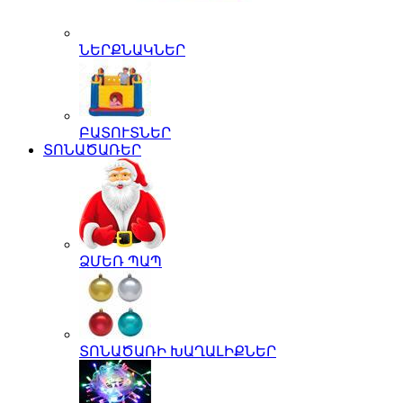
ՆԵՐՔՆԱԿՆԵՐ
ԲԱՏՈՒՏՆԵՐ
ՏՈՆԱԾԱՌԵՐ
ՁՄԵՌ ՊԱՊ
ՏՈՆԱԾԱՌԻ ԽԱՂԱԼԻՔՆԵՐ