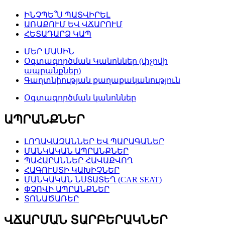
ԻՆՉՊԵ՞Ս ՊԱՏՎԻՐԵԼ
ԱՌԱՔՈՒՄ ԵՎ ՎՃԱՐՈՒՄ
ՀԵՏԱԴԱՐՁ ԿԱՊ
ՄԵՐ ՄԱՍԻՆ
Օգտագործման Կանոններ (փչովի
ապրանքներ)
Գաղտնիության քաղաքականություն
Օգտագործման կանոններ
ԱՊՐԱՆՔՆԵՐ
ԼՈՂԱՎԱԶԱՆՆԵՐ ԵՎ ՊԱՐԱԳԱՆԵՐ
ՄԱՆԿԱԿԱՆ ԱՊՐԱՆՔՆԵՐ
ՊԱՀԱՐԱՆՆԵՐ ՀԱՎԱՔՎՈՂ
ՀԱԳՈՒՍՏԻ ԿԱԽԻՉՆԵՐ
ՄԱՆԿԱԿԱՆ ՆՍՏԱՏԵՂ (CAR SEAT)
ՓՉՈՎԻ ԱՊՐԱՆՔՆԵՐ
ՏՈՆԱԾԱՌԵՐ
ՎՃԱՐՄԱՆ ՏԱՐԲԵՐԱԿՆԵՐ