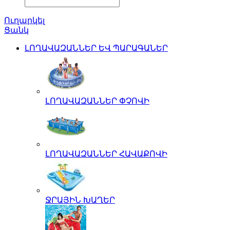
Ուղարկել
Ցանկ
ԼՈՂԱՎԱԶԱՆՆԵՐ ԵՎ ՊԱՐԱԳԱՆԵՐ
ԼՈՂԱՎԱԶԱՆՆԵՐ ՓՉՈՎԻ
ԼՈՂԱՎԱԶԱՆՆԵՐ ՀԱՎԱՔՈՎԻ
ՋՐԱՅԻՆ ԽԱՂԵՐ