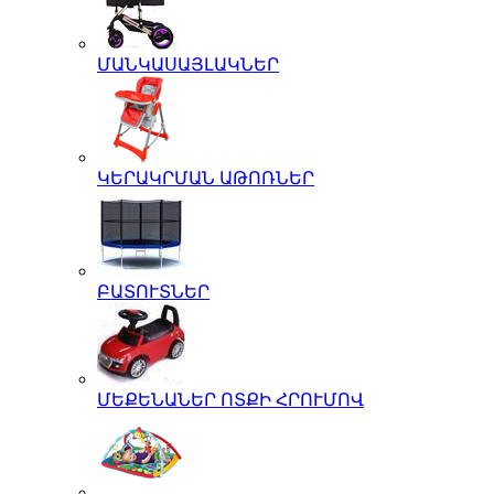
ՄԱՆԿԱՍԱՅԼԱԿՆԵՐ
ԿԵՐԱԿՐՄԱՆ ԱԹՈՌՆԵՐ
ԲԱՏՈՒՏՆԵՐ
ՄԵՔԵՆԱՆԵՐ ՈՏՔԻ ՀՐՈՒՄՈՎ