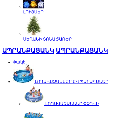
ԼՈՒՅՍԵՐ
ՍԵՂԱՆԻ ՏՈՆԱԾԱՌԵՐ
ԱՊՐԱՆՔԱՑԱՆԿ
ԱՊՐԱՆՔԱՑԱՆԿ
Փակել
ԼՈՂԱՎԱԶԱՆՆԵՐ ԵՎ ՊԱՐԱԳԱՆԵՐ
ԼՈՂԱՎԱԶԱՆՆԵՐ ՓՉՈՎԻ