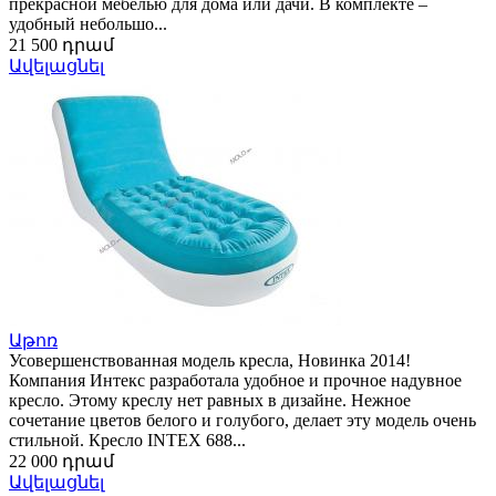
прекрасной мебелью для дома или дачи. В комплекте –
удобный небольшо...
21 500 դրամ
Ավելացնել
Աթոռ
Усовершенствованная модель кресла, Новинка 2014!
Компания Интекс разработала удобное и прочное надувное
кресло. Этому креслу нет равных в дизайне. Нежное
сочетание цветов белого и голубого, делает эту модель очень
стильной. Кресло INTEX 688...
22 000 դրամ
Ավելացնել