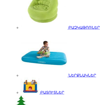
ԲԱԶԿԱԹՈՌՆԵՐ
ՆԵՐՔՆԱԿՆԵՐ
ԲԱՏՈՒՏՆԵՐ