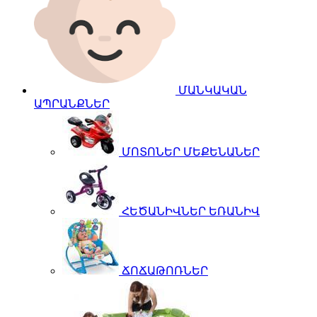
ՄԱՆԿԱԿԱՆ
ԱՊՐԱՆՔՆԵՐ
ՄՈՏՈՆԵՐ ՄԵՔԵՆԱՆԵՐ
ՀԵԾԱՆԻՎՆԵՐ ԵՌԱՆԻՎ
ՃՈՃԱԹՈՌՆԵՐ