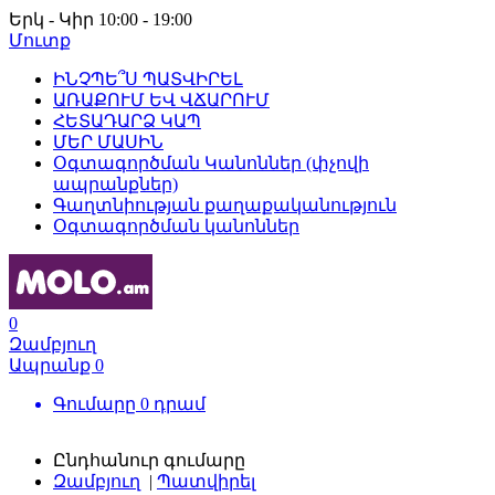
Երկ - Կիր 10:00 - 19:00
Մուտք
ԻՆՉՊԵ՞Ս ՊԱՏՎԻՐԵԼ
ԱՌԱՔՈՒՄ ԵՎ ՎՃԱՐՈՒՄ
ՀԵՏԱԴԱՐՁ ԿԱՊ
ՄԵՐ ՄԱՍԻՆ
Օգտագործման Կանոններ (փչովի
ապրանքներ)
Գաղտնիության քաղաքականություն
Օգտագործման կանոններ
0
Զամբյուղ
Ապրանք
0
Գումարը
0
դրամ
Ընդհանուր գումարը
Զամբյուղ
|
Պատվիրել