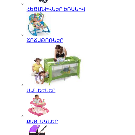
ՀԵԾԱՆԻՎՆԵՐ ԵՌԱՆԻՎ
ՃՈՃԱԹՈՌՆԵՐ
ՄԱՆԵԺՆԵՐ
ՔԱՅԼԱԿՆԵՐ