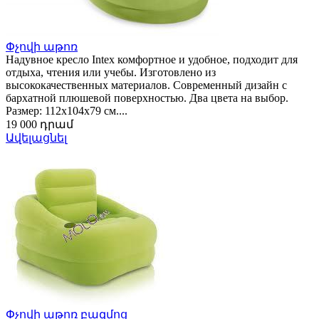
Փչովի աթոռ
Надувное кресло Intex комфортное и удобное, подходит для
отдыха, чтения или учебы. Изготовлено из
высококачественных материалов. Современный дизайн с
бархатной плюшевой поверхностью. Два цвета на выбор.
Размер: 112x104x79 см....
19 000 դրամ
Ավելացնել
Փչովի աթոռ բազմոց