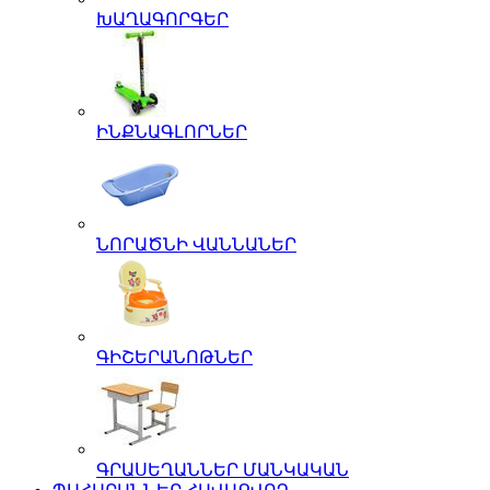
ԽԱՂԱԳՈՐԳԵՐ
ԻՆՔՆԱԳԼՈՐՆԵՐ
ՆՈՐԱԾՆԻ ՎԱՆՆԱՆԵՐ
ԳԻՇԵՐԱՆՈԹՆԵՐ
ԳՐԱՍԵՂԱՆՆԵՐ ՄԱՆԿԱԿԱՆ