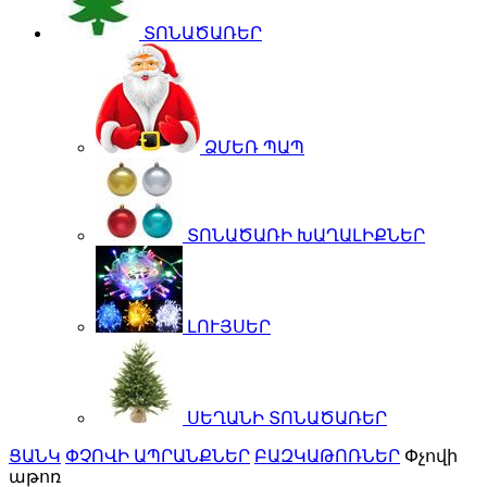
ՏՈՆԱԾԱՌԵՐ
ՁՄԵՌ ՊԱՊ
ՏՈՆԱԾԱՌԻ ԽԱՂԱԼԻՔՆԵՐ
ԼՈՒՅՍԵՐ
ՍԵՂԱՆԻ ՏՈՆԱԾԱՌԵՐ
ՑԱՆԿ
ՓՉՈՎԻ ԱՊՐԱՆՔՆԵՐ
ԲԱԶԿԱԹՈՌՆԵՐ
Փչովի
աթոռ