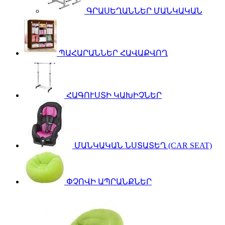
ԳՐԱՍԵՂԱՆՆԵՐ ՄԱՆԿԱԿԱՆ
ՊԱՀԱՐԱՆՆԵՐ ՀԱՎԱՔՎՈՂ
ՀԱԳՈՒՍՏԻ ԿԱԽԻՉՆԵՐ
ՄԱՆԿԱԿԱՆ ՆՍՏԱՏԵՂ (CAR SEAT)
ՓՉՈՎԻ ԱՊՐԱՆՔՆԵՐ