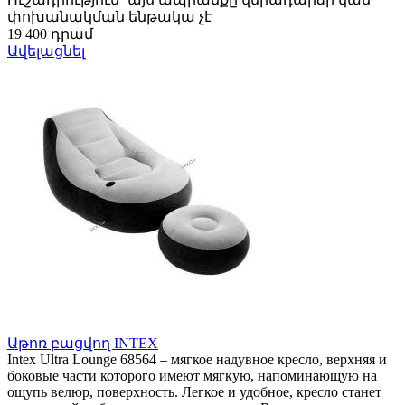
փոխանակման ենթակա չէ
19 400 դրամ
Ավելացնել
Աթոռ բացվող INTEX
Intex Ultra Lounge 68564 – мягкое надувное кресло, верхняя и
боковые части которого имеют мягкую, напоминающую на
ощупь велюр, поверхность. Легкое и удобное, кресло станет