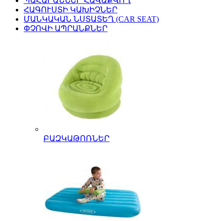
ՊԱՀԱՐԱՆՆԵՐ ՀԱՎԱՔՎՈՂ
ՀԱԳՈՒՍՏԻ ԿԱԽԻՉՆԵՐ
ՄԱՆԿԱԿԱՆ ՆՍՏԱՏԵՂ (CAR SEAT)
ՓՉՈՎԻ ԱՊՐԱՆՔՆԵՐ
ԲԱԶԿԱԹՈՌՆԵՐ