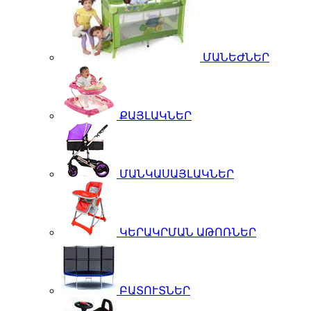
ՄԱՆԵԺՆԵՐ
ՔԱՅԼԱԿՆԵՐ
ՄԱՆԿԱՍԱՅԼԱԿՆԵՐ
ԿԵՐԱԿՐՄԱՆ ԱԹՈՌՆԵՐ
ԲԱՏՈՒՏՆԵՐ