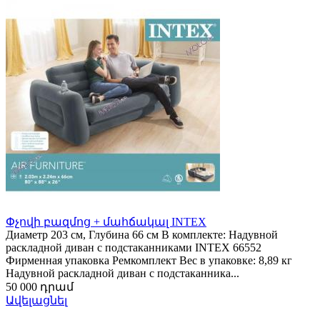
Փչովի բազմոց + մահճակալ INTEX
Диаметр 203 см, Глубина 66 см В комплекте: Надувной
раскладной диван с подстаканниками INTEX 66552
Фирменная упаковка Ремкомплект Вес в упаковке: 8,89 кг
Надувной раскладной диван с подстаканника...
50 000 դրամ
Ավելացնել