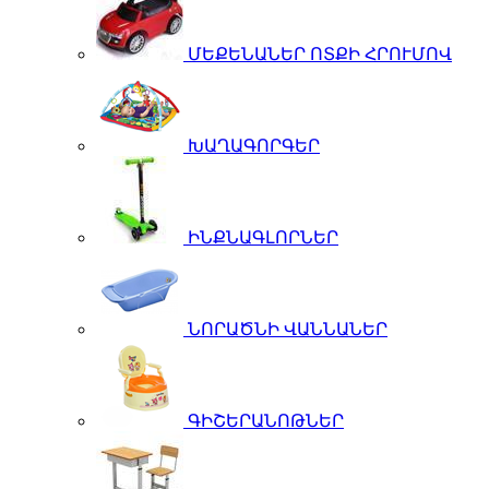
ՄԵՔԵՆԱՆԵՐ ՈՏՔԻ ՀՐՈՒՄՈՎ
ԽԱՂԱԳՈՐԳԵՐ
ԻՆՔՆԱԳԼՈՐՆԵՐ
ՆՈՐԱԾՆԻ ՎԱՆՆԱՆԵՐ
ԳԻՇԵՐԱՆՈԹՆԵՐ