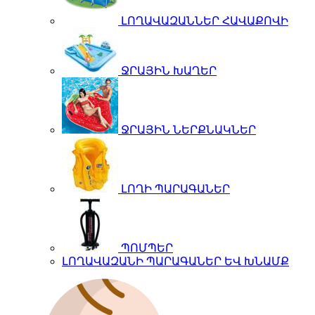
ԼՈՂԱՎԱԶԱՆՆԵՐ ՀԱՎԱՔՈՎԻ
ՋՐԱՅԻՆ ԽԱՂԵՐ
ՋՐԱՅԻՆ ՆԵՐՔՆԱԿՆԵՐ
ԼՈՂԻ ՊԱՐԱԳԱՆԵՐ
ՊՈՄՊԵՐ
ԼՈՂԱՎԱԶԱՆԻ ՊԱՐԱԳԱՆԵՐ ԵՎ ԽՆԱՄՔ