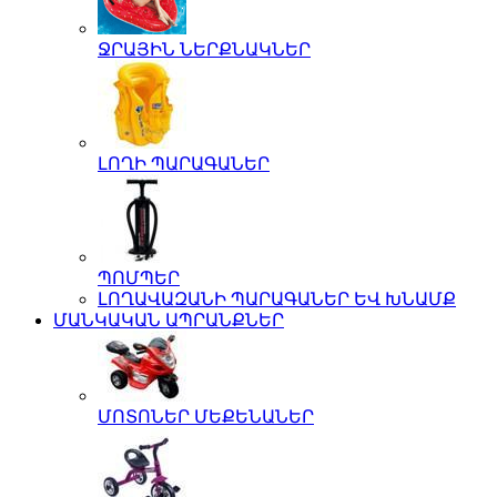
ՋՐԱՅԻՆ ՆԵՐՔՆԱԿՆԵՐ
ԼՈՂԻ ՊԱՐԱԳԱՆԵՐ
ՊՈՄՊԵՐ
ԼՈՂԱՎԱԶԱՆԻ ՊԱՐԱԳԱՆԵՐ ԵՎ ԽՆԱՄՔ
ՄԱՆԿԱԿԱՆ ԱՊՐԱՆՔՆԵՐ
ՄՈՏՈՆԵՐ ՄԵՔԵՆԱՆԵՐ