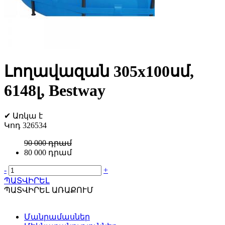
Լողավազան 305x100սմ,
6148լ, Bestway
✔
Առկա է
Կոդ
326534
90 000 դրամ
80 000 դրամ
-
+
ՊԱՏՎԻՐԵԼ
ՊԱՏՎԻՐԵԼ ԱՌԱՔՈՒՄ
Մանրամասներ