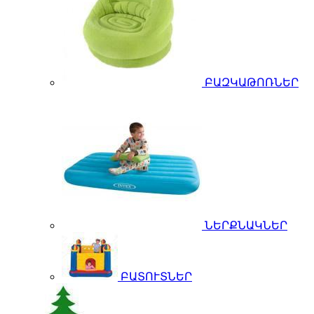
ԲԱԶԿԱԹՈՌՆԵՐ
ՆԵՐՔՆԱԿՆԵՐ
ԲԱՏՈՒՏՆԵՐ