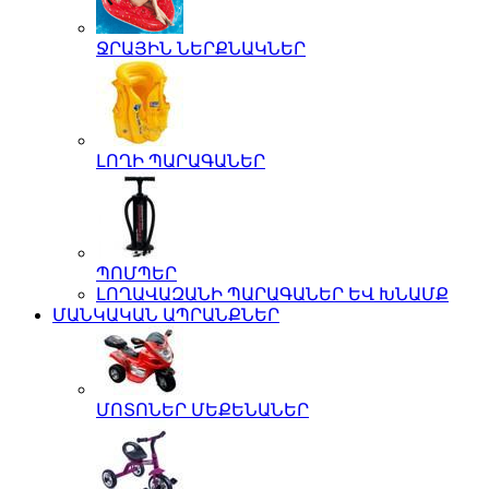
ՋՐԱՅԻՆ ՆԵՐՔՆԱԿՆԵՐ
ԼՈՂԻ ՊԱՐԱԳԱՆԵՐ
ՊՈՄՊԵՐ
ԼՈՂԱՎԱԶԱՆԻ ՊԱՐԱԳԱՆԵՐ ԵՎ ԽՆԱՄՔ
ՄԱՆԿԱԿԱՆ ԱՊՐԱՆՔՆԵՐ
ՄՈՏՈՆԵՐ ՄԵՔԵՆԱՆԵՐ