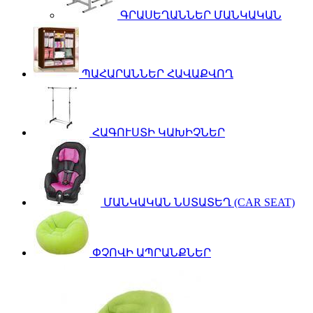
ԳՐԱՍԵՂԱՆՆԵՐ ՄԱՆԿԱԿԱՆ
ՊԱՀԱՐԱՆՆԵՐ ՀԱՎԱՔՎՈՂ
ՀԱԳՈՒՍՏԻ ԿԱԽԻՉՆԵՐ
ՄԱՆԿԱԿԱՆ ՆՍՏԱՏԵՂ (CAR SEAT)
ՓՉՈՎԻ ԱՊՐԱՆՔՆԵՐ