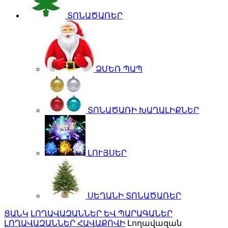
ՏՈՆԱԾԱՌԵՐ
ՁՄԵՌ ՊԱՊ
ՏՈՆԱԾԱՌԻ ԽԱՂԱԼԻՔՆԵՐ
ԼՈՒՅՍԵՐ
ՍԵՂԱՆԻ ՏՈՆԱԾԱՌԵՐ
ՑԱՆԿ
ԼՈՂԱՎԱԶԱՆՆԵՐ ԵՎ ՊԱՐԱԳԱՆԵՐ
ԼՈՂԱՎԱԶԱՆՆԵՐ ՀԱՎԱՔՈՎԻ
Լողավազան