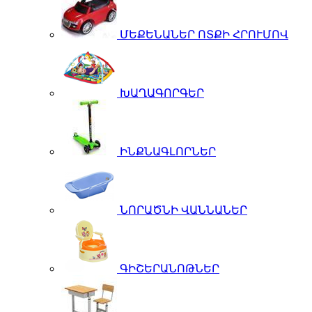
ՄԵՔԵՆԱՆԵՐ ՈՏՔԻ ՀՐՈՒՄՈՎ
ԽԱՂԱԳՈՐԳԵՐ
ԻՆՔՆԱԳԼՈՐՆԵՐ
ՆՈՐԱԾՆԻ ՎԱՆՆԱՆԵՐ
ԳԻՇԵՐԱՆՈԹՆԵՐ