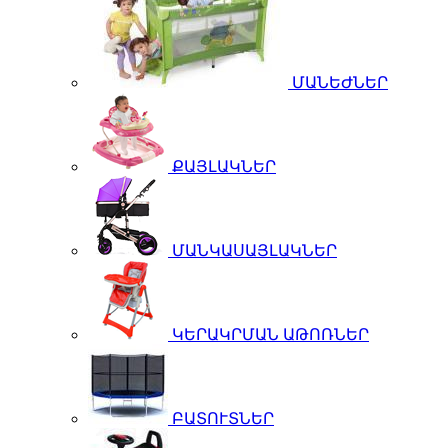
ՄԱՆԵԺՆԵՐ
ՔԱՅԼԱԿՆԵՐ
ՄԱՆԿԱՍԱՅԼԱԿՆԵՐ
ԿԵՐԱԿՐՄԱՆ ԱԹՈՌՆԵՐ
ԲԱՏՈՒՏՆԵՐ