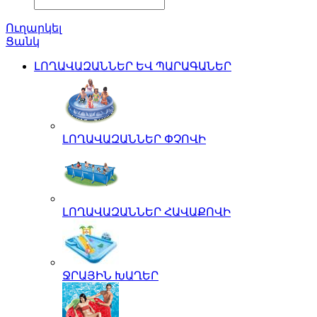
Ուղարկել
Ցանկ
ԼՈՂԱՎԱԶԱՆՆԵՐ ԵՎ ՊԱՐԱԳԱՆԵՐ
ԼՈՂԱՎԱԶԱՆՆԵՐ ՓՉՈՎԻ
ԼՈՂԱՎԱԶԱՆՆԵՐ ՀԱՎԱՔՈՎԻ
ՋՐԱՅԻՆ ԽԱՂԵՐ