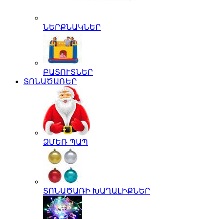
ՆԵՐՔՆԱԿՆԵՐ
ԲԱՏՈՒՏՆԵՐ
ՏՈՆԱԾԱՌԵՐ
ՁՄԵՌ ՊԱՊ
ՏՈՆԱԾԱՌԻ ԽԱՂԱԼԻՔՆԵՐ