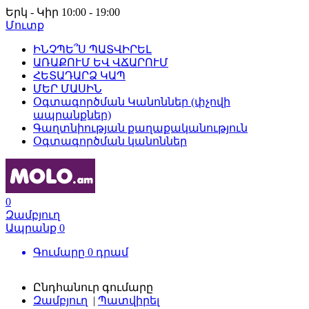
Երկ - Կիր 10:00 - 19:00
Մուտք
ԻՆՉՊԵ՞Ս ՊԱՏՎԻՐԵԼ
ԱՌԱՔՈՒՄ ԵՎ ՎՃԱՐՈՒՄ
ՀԵՏԱԴԱՐՁ ԿԱՊ
ՄԵՐ ՄԱՍԻՆ
Օգտագործման Կանոններ (փչովի
ապրանքներ)
Գաղտնիության քաղաքականություն
Օգտագործման կանոններ
0
Զամբյուղ
Ապրանք
0
Գումարը
0
դրամ
Ընդհանուր գումարը
Զամբյուղ
|
Պատվիրել