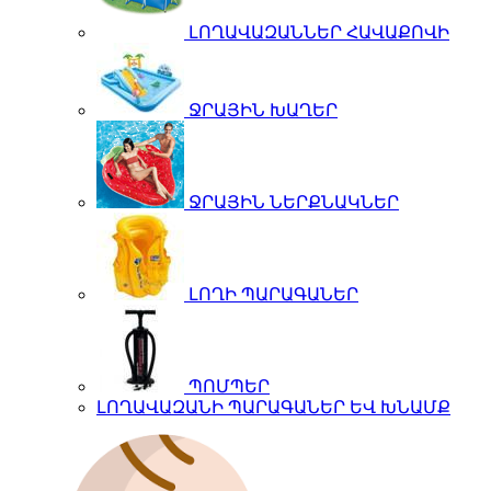
ԼՈՂԱՎԱԶԱՆՆԵՐ ՀԱՎԱՔՈՎԻ
ՋՐԱՅԻՆ ԽԱՂԵՐ
ՋՐԱՅԻՆ ՆԵՐՔՆԱԿՆԵՐ
ԼՈՂԻ ՊԱՐԱԳԱՆԵՐ
ՊՈՄՊԵՐ
ԼՈՂԱՎԱԶԱՆԻ ՊԱՐԱԳԱՆԵՐ ԵՎ ԽՆԱՄՔ