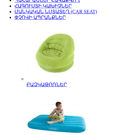
ՊԱՀԱՐԱՆՆԵՐ ՀԱՎԱՔՎՈՂ
ՀԱԳՈՒՍՏԻ ԿԱԽԻՉՆԵՐ
ՄԱՆԿԱԿԱՆ ՆՍՏԱՏԵՂ (CAR SEAT)
ՓՉՈՎԻ ԱՊՐԱՆՔՆԵՐ
ԲԱԶԿԱԹՈՌՆԵՐ