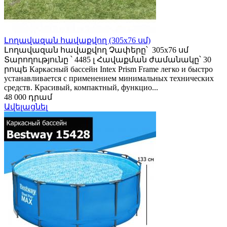
Լողավազան հավաքվող (305х76 սմ)
Լողավազան հավաքվող Չափերը՝ 305x76 սմ
Տարողությունը ՝ 4485 լ Հավաքման ժամանակը՝ 30
րոպե Каркасный бассейн Intex Prism Frame легко и быстро
устанавливается c применением минимальных технических
средств. Красивый, компактный, функцио...
48 000 դրամ
Ավելացնել