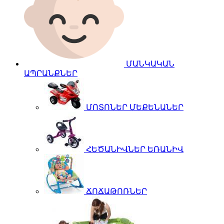
ՄԱՆԿԱԿԱՆ
ԱՊՐԱՆՔՆԵՐ
ՄՈՏՈՆԵՐ ՄԵՔԵՆԱՆԵՐ
ՀԵԾԱՆԻՎՆԵՐ ԵՌԱՆԻՎ
ՃՈՃԱԹՈՌՆԵՐ