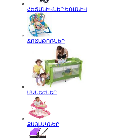
ՀԵԾԱՆԻՎՆԵՐ ԵՌԱՆԻՎ
ՃՈՃԱԹՈՌՆԵՐ
ՄԱՆԵԺՆԵՐ
ՔԱՅԼԱԿՆԵՐ