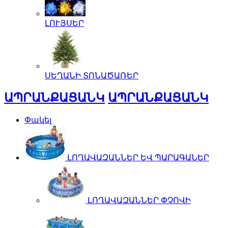
ԼՈՒՅՍԵՐ
ՍԵՂԱՆԻ ՏՈՆԱԾԱՌԵՐ
ԱՊՐԱՆՔԱՑԱՆԿ
ԱՊՐԱՆՔԱՑԱՆԿ
Փակել
ԼՈՂԱՎԱԶԱՆՆԵՐ ԵՎ ՊԱՐԱԳԱՆԵՐ
ԼՈՂԱՎԱԶԱՆՆԵՐ ՓՉՈՎԻ