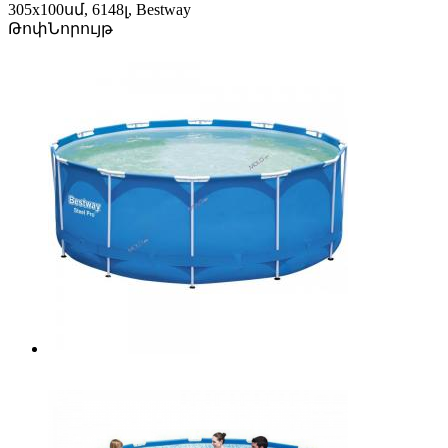
305x100սմ, 6148լ, Bestway
Թոփ
Նորույթ