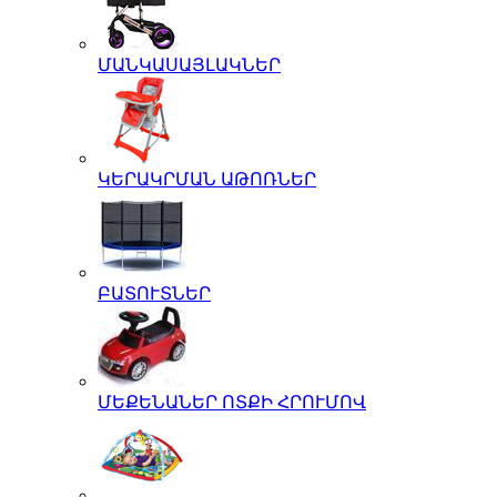
ՄԱՆԿԱՍԱՅԼԱԿՆԵՐ
ԿԵՐԱԿՐՄԱՆ ԱԹՈՌՆԵՐ
ԲԱՏՈՒՏՆԵՐ
ՄԵՔԵՆԱՆԵՐ ՈՏՔԻ ՀՐՈՒՄՈՎ