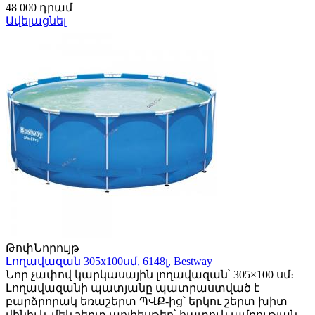
48 000 դրամ
Ավելացնել
Թոփ
Նորույթ
Լողավազան 305x100սմ, 6148լ, Bestway
Նոր չափով կարկասային լողավազան՝ 305×100 սմ։
Լողավազանի պատյանը պատրաստված է
բարձրորակ եռաշերտ ՊՎՔ-ից՝ երկու շերտ խիտ
վինիլ և մեկ շերտ պոլիեսթեր՝ հատուկ ամրության