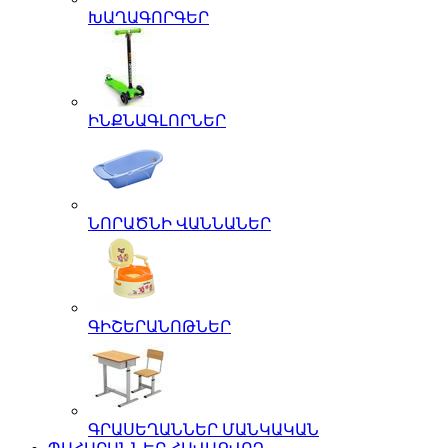
ԽԱՂԱԳՈՐԳԵՐ
ԻՆՔՆԱԳԼՈՐՆԵՐ
ՆՈՐԱԾՆԻ ՎԱՆՆԱՆԵՐ
ԳԻՇԵՐԱՆՈԹՆԵՐ
ԳՐԱՍԵՂԱՆՆԵՐ ՄԱՆԿԱԿԱՆ