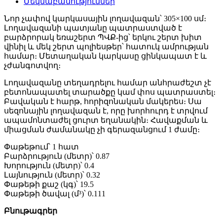
Մեկնաբանություններ
Նոր չափով կարկասային լողավազան՝ 305×100 սմ։
Լողավազանի պատյանը պատրաստված է
բարձրորակ եռաշերտ ՊՎՔ-ից՝ երկու շերտ խիտ
վինիլ և մեկ շերտ պոլիեսթեր՝ հատուկ ամրության
համար։ Մետաղական կարկասը ցինկապատ է և
չժանգոտվող։
Լողավազանը տեղադրելու համար անհրաժեշտ չէ
բետոնապատել տարածքը կամ փոս պատրաստել։
Բավական է հարթ, հորիզոնական մակերես։ Սա
սեզոնային լողավազան է, որը խորհուրդ է տրվում
ապամոնտաժել ցուրտ եղանակին։ Հավաքման և
միացման ժամանակը չի գերազանցում 1 ժամը։
Փաթեթում՝ 1 հատ
Բարձրություն (մետր)՝ 0.87
Խորություն (մետր)՝ 0.4
Լայնություն (մետր)՝ 0.32
Փաթեթի քաշ (կգ)՝ 19.5
Փաթեթի ծավալ (մ³)՝ 0.111
Բնութագրեր