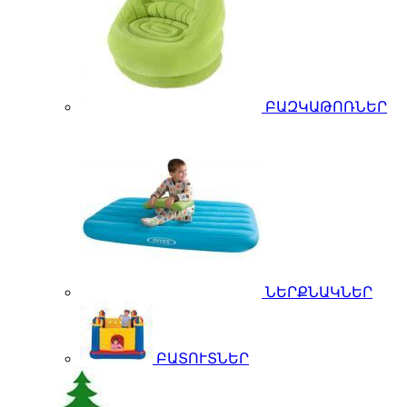
ԲԱԶԿԱԹՈՌՆԵՐ
ՆԵՐՔՆԱԿՆԵՐ
ԲԱՏՈՒՏՆԵՐ