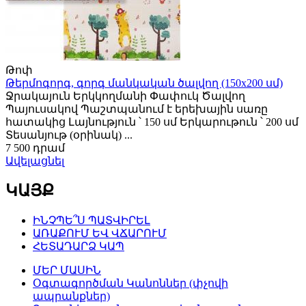
Թոփ
Թերմոգորգ, գորգ մանկական ծալվող (150x200 սմ)
Ջրակայուն Երկկողմանի Փափուկ Ծալվող
Պայուսակով Պաշտպանում է երեխային սառը
հատակից Լայնություն ՝ 150 սմ Երկարութուն ՝ 200 սմ
Տեսանյութ (օրինակ) ...
7 500 դրամ
Ավելացնել
ԿԱՅՔ
ԻՆՉՊԵ՞Ս ՊԱՏՎԻՐԵԼ
ԱՌԱՔՈՒՄ ԵՎ ՎՃԱՐՈՒՄ
ՀԵՏԱԴԱՐՁ ԿԱՊ
ՄԵՐ ՄԱՍԻՆ
Օգտագործման Կանոններ (փչովի
ապրանքներ)