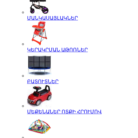
ՄԱՆԿԱՍԱՅԼԱԿՆԵՐ
ԿԵՐԱԿՐՄԱՆ ԱԹՈՌՆԵՐ
ԲԱՏՈՒՏՆԵՐ
ՄԵՔԵՆԱՆԵՐ ՈՏՔԻ ՀՐՈՒՄՈՎ