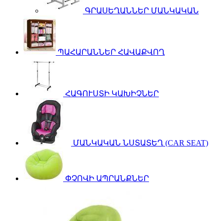
ԳՐԱՍԵՂԱՆՆԵՐ ՄԱՆԿԱԿԱՆ
ՊԱՀԱՐԱՆՆԵՐ ՀԱՎԱՔՎՈՂ
ՀԱԳՈՒՍՏԻ ԿԱԽԻՉՆԵՐ
ՄԱՆԿԱԿԱՆ ՆՍՏԱՏԵՂ (CAR SEAT)
ՓՉՈՎԻ ԱՊՐԱՆՔՆԵՐ