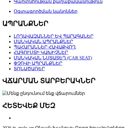
Գաղտնիության քաղաքականություն
Օգտագործման կանոններ
ԱՊՐԱՆՔՆԵՐ
ԼՈՂԱՎԱԶԱՆՆԵՐ ԵՎ ՊԱՐԱԳԱՆԵՐ
ՄԱՆԿԱԿԱՆ ԱՊՐԱՆՔՆԵՐ
ՊԱՀԱՐԱՆՆԵՐ ՀԱՎԱՔՎՈՂ
ՀԱԳՈՒՍՏԻ ԿԱԽԻՉՆԵՐ
ՄԱՆԿԱԿԱՆ ՆՍՏԱՏԵՂ (CAR SEAT)
ՓՉՈՎԻ ԱՊՐԱՆՔՆԵՐ
ՏՈՆԱԾԱՌԵՐ
ՎՃԱՐՄԱՆ ՏԱՐԲԵՐԱԿՆԵՐ
ՀԵՏԵՎԵՔ ՄԵԶ
2026 թ. molo.am Օնլայն խանութ: Բոլոր իրավունքները