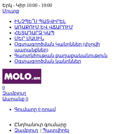
Երկ - Կիր 10:00 - 19:00
Մուտք
ԻՆՉՊԵ՞Ս ՊԱՏՎԻՐԵԼ
ԱՌԱՔՈՒՄ ԵՎ ՎՃԱՐՈՒՄ
ՀԵՏԱԴԱՐՁ ԿԱՊ
ՄԵՐ ՄԱՍԻՆ
Օգտագործման Կանոններ (փչովի
ապրանքներ)
Գաղտնիության քաղաքականություն
Օգտագործման կանոններ
0
Զամբյուղ
Ապրանք
0
Գումարը
0
դրամ
Ընդհանուր գումարը
Զամբյուղ
|
Պատվիրել