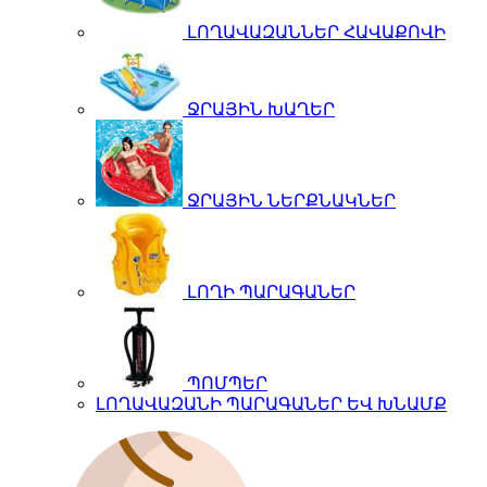
ԼՈՂԱՎԱԶԱՆՆԵՐ ՀԱՎԱՔՈՎԻ
ՋՐԱՅԻՆ ԽԱՂԵՐ
ՋՐԱՅԻՆ ՆԵՐՔՆԱԿՆԵՐ
ԼՈՂԻ ՊԱՐԱԳԱՆԵՐ
ՊՈՄՊԵՐ
ԼՈՂԱՎԱԶԱՆԻ ՊԱՐԱԳԱՆԵՐ ԵՎ ԽՆԱՄՔ