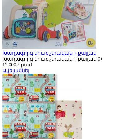
Խաղագորգ երաժշտական + քայլակ
Խաղագորգ երաժշտական + քայլակ 0+
17 000 դրամ
Ավելացնել