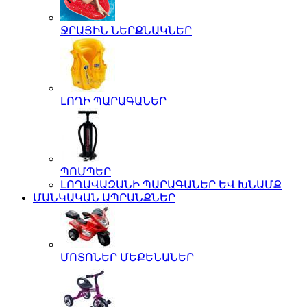
ՋՐԱՅԻՆ ՆԵՐՔՆԱԿՆԵՐ
ԼՈՂԻ ՊԱՐԱԳԱՆԵՐ
ՊՈՄՊԵՐ
ԼՈՂԱՎԱԶԱՆԻ ՊԱՐԱԳԱՆԵՐ ԵՎ ԽՆԱՄՔ
ՄԱՆԿԱԿԱՆ ԱՊՐԱՆՔՆԵՐ
ՄՈՏՈՆԵՐ ՄԵՔԵՆԱՆԵՐ