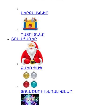
ՆԵՐՔՆԱԿՆԵՐ
ԲԱՏՈՒՏՆԵՐ
ՏՈՆԱԾԱՌԵՐ
ՁՄԵՌ ՊԱՊ
ՏՈՆԱԾԱՌԻ ԽԱՂԱԼԻՔՆԵՐ