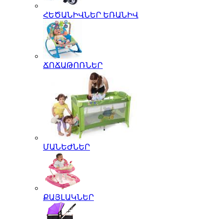
ՀԵԾԱՆԻՎՆԵՐ ԵՌԱՆԻՎ
ՃՈՃԱԹՈՌՆԵՐ
ՄԱՆԵԺՆԵՐ
ՔԱՅԼԱԿՆԵՐ