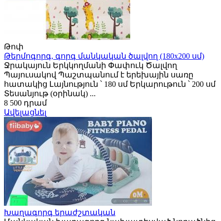
Թոփ
Թերմոգորգ, գորգ մանկական ծալվող (180x200 սմ)
Ջրակայուն Երկկողմանի Փափուկ Ծալվող
Պայուսակով Պաշտպանում է երեխային սառը
հատակից Լայնություն ՝ 180 սմ Երկարութուն ՝ 200 սմ
Տեսանյութ (օրինակ) ...
8 500 դրամ
Ավելացնել
Խաղագորգ երաժշտական