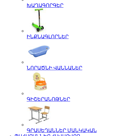
ԽԱՂԱԳՈՐԳԵՐ
ԻՆՔՆԱԳԼՈՐՆԵՐ
ՆՈՐԱԾՆԻ ՎԱՆՆԱՆԵՐ
ԳԻՇԵՐԱՆՈԹՆԵՐ
ԳՐԱՍԵՂԱՆՆԵՐ ՄԱՆԿԱԿԱՆ