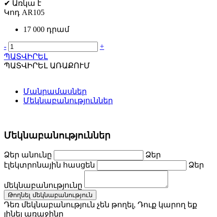
✔
Առկա է
Կոդ
AR105
17 000 դրամ
-
+
ՊԱՏՎԻՐԵԼ
ՊԱՏՎԻՐԵԼ ԱՌԱՔՈՒՄ
Մանրամասներ
Մեկնաբանություններ
Մեկնաբանություններ
Ձեր անունը
Ձեր
էլեկտրոնային հասցեն
Ձեր
մեկնաբանությունը
Թողնել մեկնաբանություն
Դեռ մեկնաբանություն չեն թողել, Դուք կարող եք
լինել առաջինը