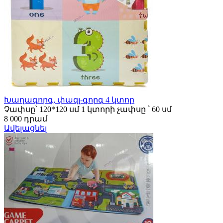
Խաղագորգ, փազլ-գորգ 4 կտոր
Չափսը՝ 120*120 սմ 1 կտորի չափսը ՝ 60 սմ
8 000 դրամ
Ավելացնել