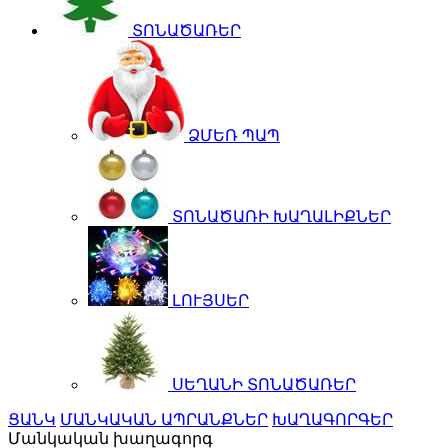
ՏՈՆԱԾԱՌԵՐ
ՁՄԵՌ ՊԱՊ
ՏՈՆԱԾԱՌԻ ԽԱՂԱԼԻՔՆԵՐ
ԼՈՒՅՍԵՐ
ՍԵՂԱՆԻ ՏՈՆԱԾԱՌԵՐ
ՑԱՆԿ
ՄԱՆԿԱԿԱՆ ԱՊՐԱՆՔՆԵՐ
ԽԱՂԱԳՈՐԳԵՐ
Մանկական խաղագորգ