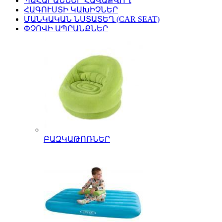
ՊԱՀԱՐԱՆՆԵՐ ՀԱՎԱՔՎՈՂ
ՀԱԳՈՒՍՏԻ ԿԱԽԻՉՆԵՐ
ՄԱՆԿԱԿԱՆ ՆՍՏԱՏԵՂ (CAR SEAT)
ՓՉՈՎԻ ԱՊՐԱՆՔՆԵՐ
ԲԱԶԿԱԹՈՌՆԵՐ