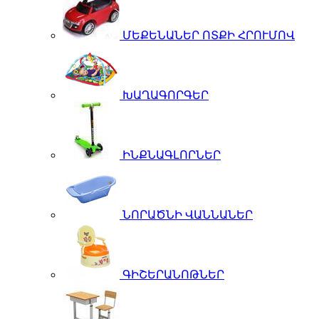
ՄԵՔԵՆԱՆԵՐ ՈՏՔԻ ՀՐՈՒՄՈՎ
ԽԱՂԱԳՈՐԳԵՐ
ԻՆՔՆԱԳԼՈՐՆԵՐ
ՆՈՐԱԾՆԻ ՎԱՆՆԱՆԵՐ
ԳԻՇԵՐԱՆՈԹՆԵՐ