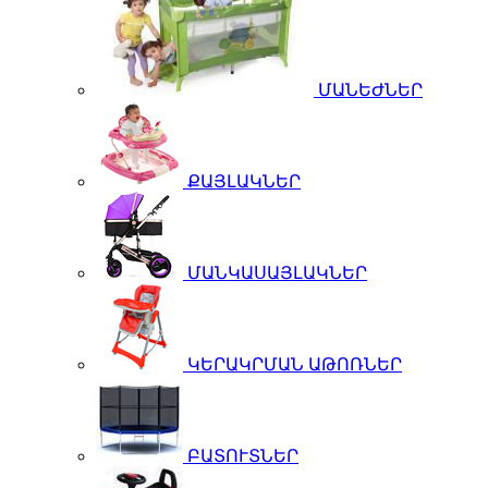
ՄԱՆԵԺՆԵՐ
ՔԱՅԼԱԿՆԵՐ
ՄԱՆԿԱՍԱՅԼԱԿՆԵՐ
ԿԵՐԱԿՐՄԱՆ ԱԹՈՌՆԵՐ
ԲԱՏՈՒՏՆԵՐ