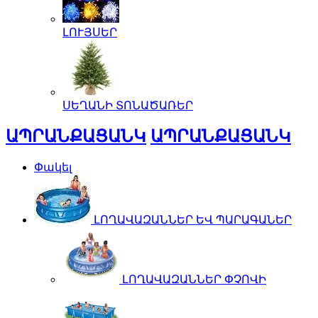
ԼՈՒՅՍԵՐ
ՍԵՂԱՆԻ ՏՈՆԱԾԱՌԵՐ
ԱՊՐԱՆՔԱՑԱՆԿ
ԱՊՐԱՆՔԱՑԱՆԿ
Փակել
ԼՈՂԱՎԱԶԱՆՆԵՐ ԵՎ ՊԱՐԱԳԱՆԵՐ
ԼՈՂԱՎԱԶԱՆՆԵՐ ՓՉՈՎԻ