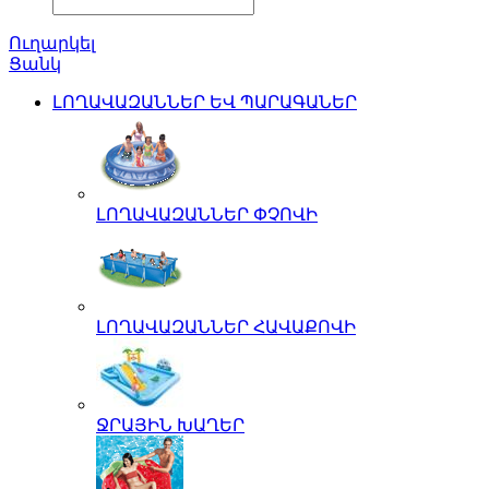
Ուղարկել
Ցանկ
ԼՈՂԱՎԱԶԱՆՆԵՐ ԵՎ ՊԱՐԱԳԱՆԵՐ
ԼՈՂԱՎԱԶԱՆՆԵՐ ՓՉՈՎԻ
ԼՈՂԱՎԱԶԱՆՆԵՐ ՀԱՎԱՔՈՎԻ
ՋՐԱՅԻՆ ԽԱՂԵՐ