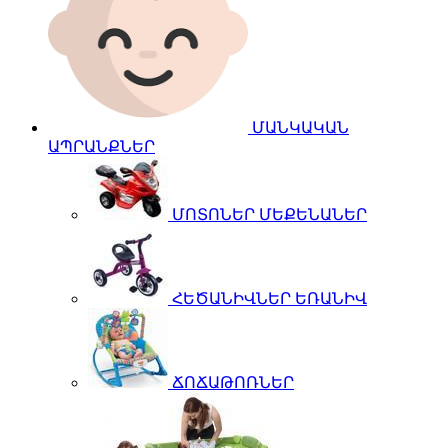
ՄԱՆԿԱԿԱՆ
ԱՊՐԱՆՔՆԵՐ
ՄՈՏՈՆԵՐ ՄԵՔԵՆԱՆԵՐ
ՀԵԾԱՆԻՎՆԵՐ ԵՌԱՆԻՎ
ՃՈՃԱԹՈՌՆԵՐ