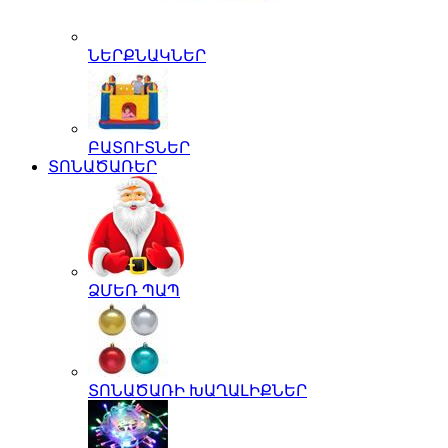
ՆԵՐՔՆԱԿՆԵՐ
ԲԱՏՈՒՏՆԵՐ
ՏՈՆԱԾԱՌԵՐ
ՁՄԵՌ ՊԱՊ
ՏՈՆԱԾԱՌԻ ԽԱՂԱԼԻՔՆԵՐ