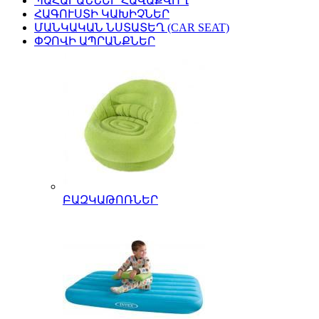
ՊԱՀԱՐԱՆՆԵՐ ՀԱՎԱՔՎՈՂ
ՀԱԳՈՒՍՏԻ ԿԱԽԻՉՆԵՐ
ՄԱՆԿԱԿԱՆ ՆՍՏԱՏԵՂ (CAR SEAT)
ՓՉՈՎԻ ԱՊՐԱՆՔՆԵՐ
ԲԱԶԿԱԹՈՌՆԵՐ