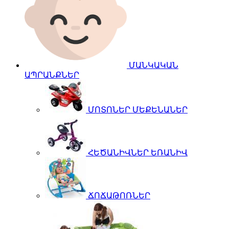
ՄԱՆԿԱԿԱՆ
ԱՊՐԱՆՔՆԵՐ
ՄՈՏՈՆԵՐ ՄԵՔԵՆԱՆԵՐ
ՀԵԾԱՆԻՎՆԵՐ ԵՌԱՆԻՎ
ՃՈՃԱԹՈՌՆԵՐ