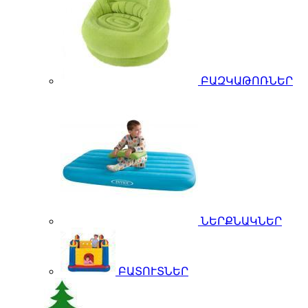
ԲԱԶԿԱԹՈՌՆԵՐ
ՆԵՐՔՆԱԿՆԵՐ
ԲԱՏՈՒՏՆԵՐ