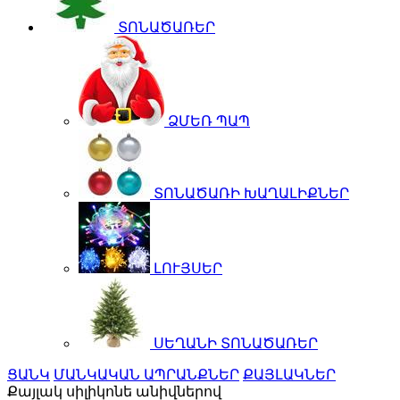
ՏՈՆԱԾԱՌԵՐ
ՁՄԵՌ ՊԱՊ
ՏՈՆԱԾԱՌԻ ԽԱՂԱԼԻՔՆԵՐ
ԼՈՒՅՍԵՐ
ՍԵՂԱՆԻ ՏՈՆԱԾԱՌԵՐ
ՑԱՆԿ
ՄԱՆԿԱԿԱՆ ԱՊՐԱՆՔՆԵՐ
ՔԱՅԼԱԿՆԵՐ
Քայլակ սիլիկոնե անիվներով