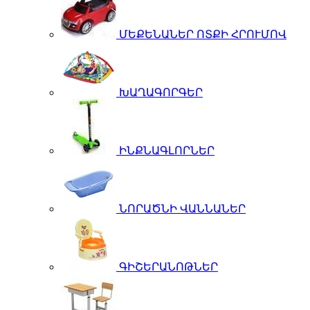
ՄԵՔԵՆԱՆԵՐ ՈՏՔԻ ՀՐՈՒՄՈՎ
ԽԱՂԱԳՈՐԳԵՐ
ԻՆՔՆԱԳԼՈՐՆԵՐ
ՆՈՐԱԾՆԻ ՎԱՆՆԱՆԵՐ
ԳԻՇԵՐԱՆՈԹՆԵՐ