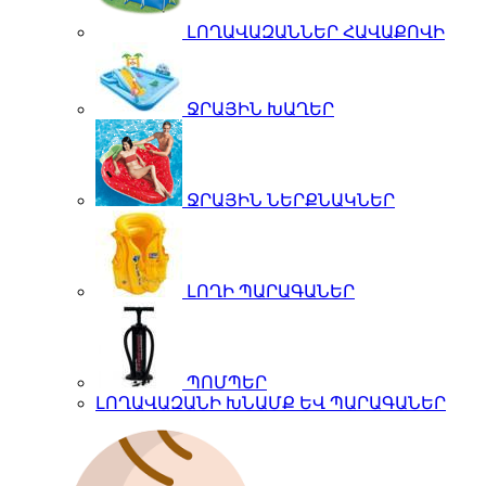
ԼՈՂԱՎԱԶԱՆՆԵՐ ՀԱՎԱՔՈՎԻ
ՋՐԱՅԻՆ ԽԱՂԵՐ
ՋՐԱՅԻՆ ՆԵՐՔՆԱԿՆԵՐ
ԼՈՂԻ ՊԱՐԱԳԱՆԵՐ
ՊՈՄՊԵՐ
ԼՈՂԱՎԱԶԱՆԻ ԽՆԱՄՔ ԵՎ ՊԱՐԱԳԱՆԵՐ