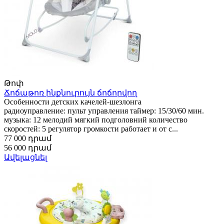
Թոփ
Ճոճաթոռ ինքնուրույն ճոճորվող
Особенности детских качелей-шезлонга
радиоуправление: пульт управления таймер: 15/30/60 мин.
музыка: 12 мелодий мягкий подголовний количество
скоростей: 5 регулятор громкости работает и от с...
77 000 դրամ
56 000 դրամ
Ավելացնել