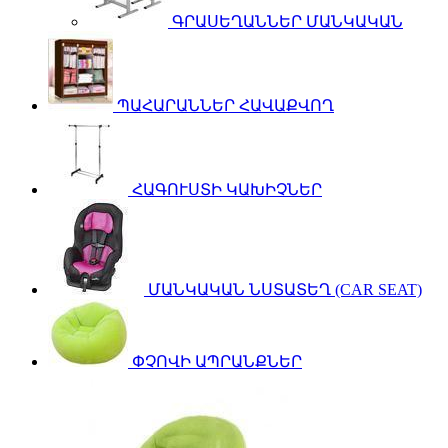
ԳՐԱՍԵՂԱՆՆԵՐ ՄԱՆԿԱԿԱՆ
ՊԱՀԱՐԱՆՆԵՐ ՀԱՎԱՔՎՈՂ
ՀԱԳՈՒՍՏԻ ԿԱԽԻՉՆԵՐ
ՄԱՆԿԱԿԱՆ ՆՍՏԱՏԵՂ (CAR SEAT)
ՓՉՈՎԻ ԱՊՐԱՆՔՆԵՐ