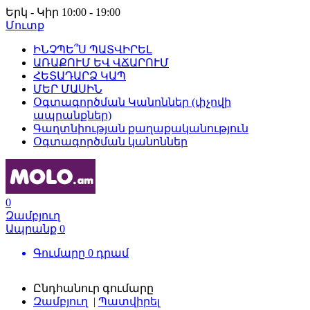
Երկ - Կիր 10:00 - 19:00
Մուտք
ԻՆՉՊԵ՞Ս ՊԱՏՎԻՐԵԼ
ԱՌԱՔՈՒՄ ԵՎ ՎՃԱՐՈՒՄ
ՀԵՏԱԴԱՐՁ ԿԱՊ
ՄԵՐ ՄԱՍԻՆ
Օգտագործման Կանոններ (փչովի
ապրանքներ)
Գաղտնիության քաղաքականություն
Օգտագործման կանոններ
0
Զամբյուղ
Ապրանք
0
Գումարը
0
դրամ
Ընդհանուր գումարը
Զամբյուղ
|
Պատվիրել