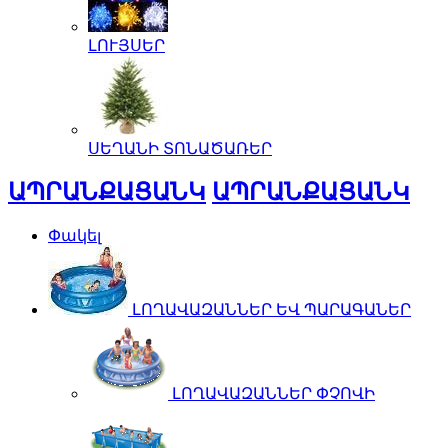
ԼՈՒՅՍԵՐ
ՍԵՂԱՆԻ ՏՈՆԱԾԱՌԵՐ
ԱՊՐԱՆՔԱՑԱՆԿ
ԱՊՐԱՆՔԱՑԱՆԿ
Փակել
ԼՈՂԱՎԱԶԱՆՆԵՐ ԵՎ ՊԱՐԱԳԱՆԵՐ
ԼՈՂԱՎԱԶԱՆՆԵՐ ՓՉՈՎԻ