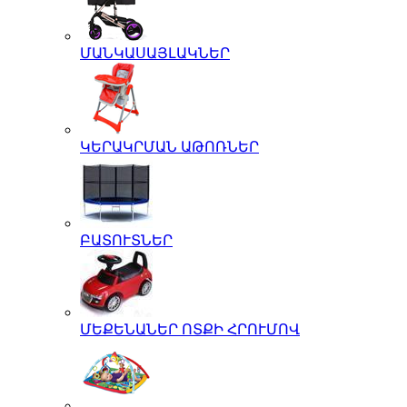
ՄԱՆԿԱՍԱՅԼԱԿՆԵՐ
ԿԵՐԱԿՐՄԱՆ ԱԹՈՌՆԵՐ
ԲԱՏՈՒՏՆԵՐ
ՄԵՔԵՆԱՆԵՐ ՈՏՔԻ ՀՐՈՒՄՈՎ