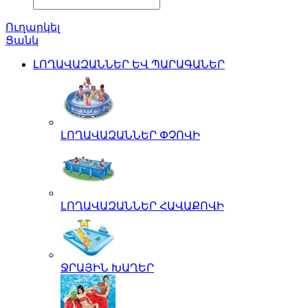
Ուղարկել
Ցանկ
ԼՈՂԱՎԱԶԱՆՆԵՐ ԵՎ ՊԱՐԱԳԱՆԵՐ
ԼՈՂԱՎԱԶԱՆՆԵՐ ՓՉՈՎԻ
ԼՈՂԱՎԱԶԱՆՆԵՐ ՀԱՎԱՔՈՎԻ
ՋՐԱՅԻՆ ԽԱՂԵՐ