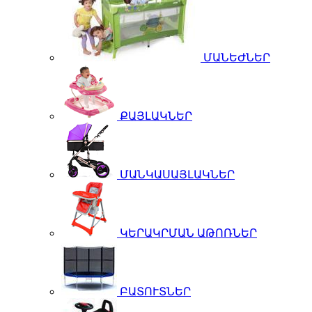
ՄԱՆԵԺՆԵՐ
ՔԱՅԼԱԿՆԵՐ
ՄԱՆԿԱՍԱՅԼԱԿՆԵՐ
ԿԵՐԱԿՐՄԱՆ ԱԹՈՌՆԵՐ
ԲԱՏՈՒՏՆԵՐ