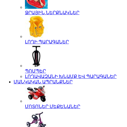
ՋՐԱՅԻՆ ՆԵՐՔՆԱԿՆԵՐ
ԼՈՂԻ ՊԱՐԱԳԱՆԵՐ
ՊՈՄՊԵՐ
ԼՈՂԱՎԱԶԱՆԻ ԽՆԱՄՔ ԵՎ ՊԱՐԱԳԱՆԵՐ
ՄԱՆԿԱԿԱՆ ԱՊՐԱՆՔՆԵՐ
ՄՈՏՈՆԵՐ ՄԵՔԵՆԱՆԵՐ