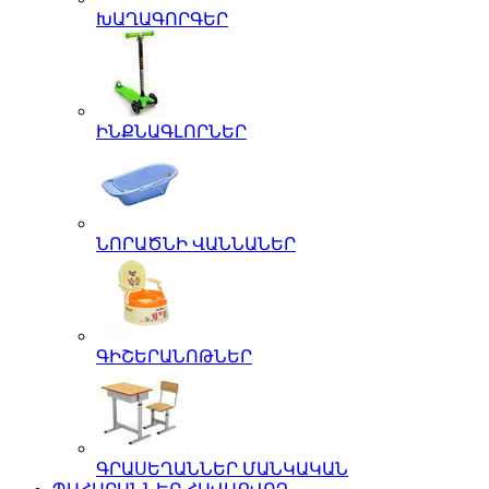
ԽԱՂԱԳՈՐԳԵՐ
ԻՆՔՆԱԳԼՈՐՆԵՐ
ՆՈՐԱԾՆԻ ՎԱՆՆԱՆԵՐ
ԳԻՇԵՐԱՆՈԹՆԵՐ
ԳՐԱՍԵՂԱՆՆԵՐ ՄԱՆԿԱԿԱՆ